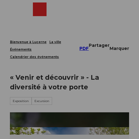
T
o
Webcams
Recherche
Menu
Shop
c
o
n
t
e
Bienvenue à Lucerne
La ville
Partager
n
PDF
Marquer
Événements
t
Calendrier des événements
« Venir et découvrir » - La
diversité à votre porte
Exposition
Excursion