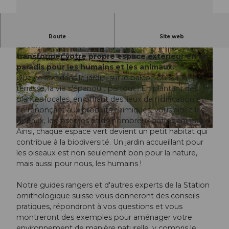
Comment promouvoir la nature directement
Route
Site web
devant chez vous grâce à des idées simples et
transformer votre propre espace extérieur en un
paradis pour les humains et les animaux.
Que ce soit dans le jardin, sur le balcon ou sur la
terrasse, la vie s'épanouit partout ! En plantant des
plantes locales, en offrant des lieux de nidification et
© Guidle.com
en renonçant aux produits chimiques, vous aidez les
oiseaux, les insectes et de nombreux autres animaux.
Ainsi, chaque espace vert devient un petit habitat qui
© Guidle.com
contribue à la biodiversité. Un jardin accueillant pour
les oiseaux est non seulement bon pour la nature,
mais aussi pour nous, les humains !
Notre guides rangers et d'autres experts de la Station
ornithologique suisse vous donneront des conseils
pratiques, répondront à vos questions et vous
montreront des exemples pour aménager votre
environnement de manière naturelle, y compris le