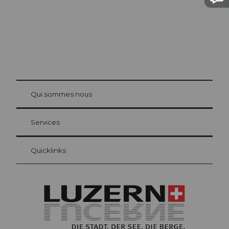
© Be
at Bre
chbü
hl
Qui sommes nous
Carte d’hôte Lucerne
Vos avantages en tant qu'hôte pour la nuit
Services
Quicklinks