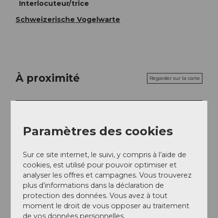
Interlocuteur/trice
Schweizerische Vogelwarte
À proximité
Regarder sur la carte
Evénement
Paramètres des cookies
Repas & boissons
Sur ce site internet, le suivi, y compris à l’aide de
cookies, est utilisé pour pouvoir optimiser et
analyser les offres et campagnes. Vous trouverez
Emplacement de l'événement
plus d’informations dans la déclaration de
protection des données. Vous avez à tout
Luzernerstrasse
moment le droit de vous opposer au traitement
6204
Sempach
de vos données personnelles.