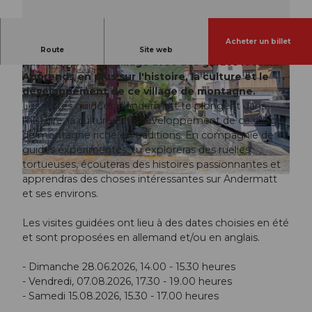
Acheter un billet
Découvre Andermatt lors d'une visite guidée
Route
Site web
passionnante du village avec des guides locaux.
Apprends en plus sur l'histoire, la culture et le
développement de ce village de montagne.
Les visites guidées d'Andermatt te plongent dans
l'histoire, la culture et le développement de ce village
de montagne riche en traditions. En compagnie de
© Guidle.com
guides expérimentés, tu exploreras des ruelles
tortueuses, écouteras des histoires passionnantes et
apprendras des choses intéressantes sur Andermatt
© Guidle.com
et ses environs.
Les visites guidées ont lieu à des dates choisies en été
et sont proposées en allemand et/ou en anglais.
- Dimanche 28.06.2026, 14.00 - 15.30 heures
- Vendredi, 07.08.2026, 17.30 - 19.00 heures
- Samedi 15.08.2026, 15.30 - 17.00 heures