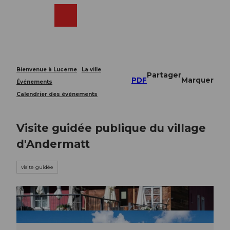
T
o
Webcams
Recherche
Menu
Shop
c
o
n
t
e
Bienvenue à Lucerne
La ville
Partager
n
PDF
Marquer
Événements
t
Calendrier des événements
Visite guidée publique du village
d'Andermatt
visite guidée