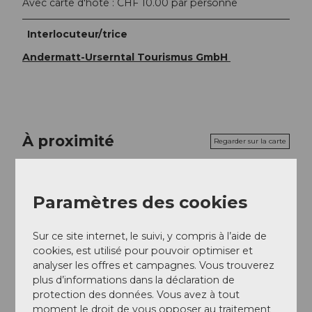
Avec carte d'hôte : CHF 10.00 par personne
Interlocuteur/trice
Andermatt-Urserntal Tourismus GmbH
À proximité
Regarder sur la carte
Evénement
Paramètres des cookies
Repas & boissons
Sur ce site internet, le suivi, y compris à l’aide de
cookies, est utilisé pour pouvoir optimiser et
analyser les offres et campagnes. Vous trouverez
plus d’informations dans la déclaration de
Emplacement de l'événement
protection des données. Vous avez à tout
moment le droit de vous opposer au traitement