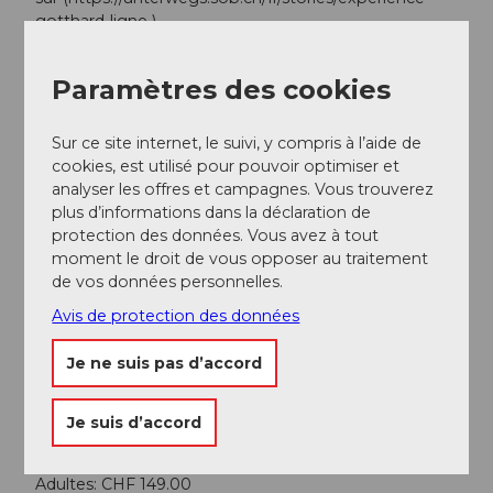
gotthard-ligne ).
Paramètres des cookies
Aperçu des rendez-vous
Sur ce site internet, le suivi, y compris à l’aide de
cookies, est utilisé pour pouvoir optimiser et
analyser les offres et campagnes. Vous trouverez
plus d’informations dans la déclaration de
Bon à savoir
protection des données. Vous avez à tout
moment le droit de vous opposer au traitement
de vos données personnelles.
Informations générales
Avis de protection des données
Inscription nécessaire
Je ne suis pas d’accord
Informations sur les tarifs
Je suis d’accord
AG: CHF 77.00
Adultes avec demi-tarif: CHF 114.00
Adultes: CHF 149.00