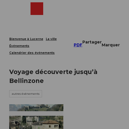
T
o
Webcams
Recherche
Menu
Shop
c
o
n
t
e
Bienvenue à Lucerne
La ville
Partager
n
PDF
Marquer
Événements
t
Calendrier des événements
Voyage découverte jusqu’à
Bellinzone
autres événements