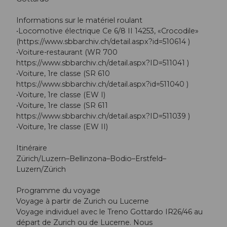
Informations sur le matériel roulant
•Locomotive électrique Ce 6/8 II 14253, «Crocodile»
(https://www.sbbarchiv.ch/detail.aspx?id=510614 )
•Voiture-restaurant (WR 700
https://www.sbbarchiv.ch/detail.aspx?ID=511041 )
•Voiture, 1re classe (SR 610
https://www.sbbarchiv.ch/detail.aspx?id=511040 )
•Voiture, 1re classe (EW I)
•Voiture, 1re classe (SR 611
https://www.sbbarchiv.ch/detail.aspx?ID=511039 )
•Voiture, 1re classe (EW II)
Itinéraire
Zürich/Luzern–Bellinzona–Bodio–Erstfeld–
Luzern/Zürich
Programme du voyage
Voyage à partir de Zurich ou Lucerne
Voyage individuel avec le Treno Gottardo IR26/46 au
départ de Zurich ou de Lucerne. Nous