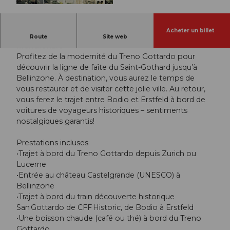
© Guidle.com
Acheter un billet
Modernité et tradition dans une atmosphère
Route
Site web
méridionale
Profitez de la modernité du Treno Gottardo pour
découvrir la ligne de faîte du Saint-Gothard jusqu’à
Bellinzone. À destination, vous aurez le temps de
vous restaurer et de visiter cette jolie ville. Au retour,
vous ferez le trajet entre Bodio et Erstfeld à bord de
voitures de voyageurs historiques – sentiments
nostalgiques garantis!
Prestations incluses
•Trajet à bord du Treno Gottardo depuis Zurich ou
Lucerne
•Entrée au château Castelgrande (UNESCO) à
Bellinzone
•Trajet à bord du train découverte historique
San Gottardo de CFF Historic, de Bodio à Erstfeld
•Une boisson chaude (café ou thé) à bord du Treno
Gottardo