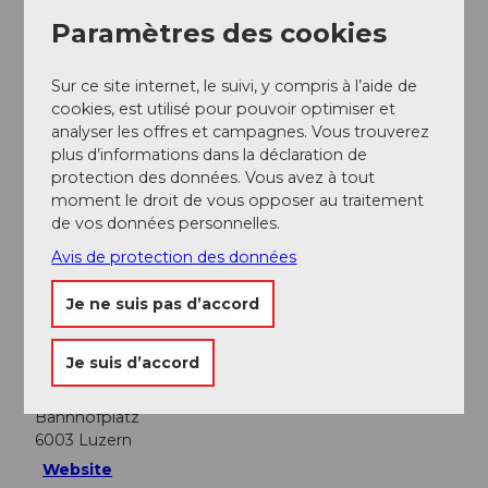
Paramètres des cookies
Sur ce site internet, le suivi, y compris à l’aide de
cookies, est utilisé pour pouvoir optimiser et
analyser les offres et campagnes. Vous trouverez
À proximité
Regarder sur la carte
plus d’informations dans la déclaration de
protection des données. Vous avez à tout
moment le droit de vous opposer au traitement
de vos données personnelles.
Evénement
Avis de protection des données
Repas & boissons
Je ne suis pas d’accord
Je suis d’accord
Emplacement de l'événement
Bahnhofplatz
6003
Luzern
Website