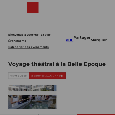
T
o
Webcams
Recherche
Menu
Shop
c
o
n
t
e
Bienvenue à Lucerne
La ville
Partager
n
PDF
Marquer
Événements
t
Calendrier des événements
Voyage théâtral à la Belle Epoque
visite guidée
à partir de 30,00 CHF p.p.
© Guidle.com