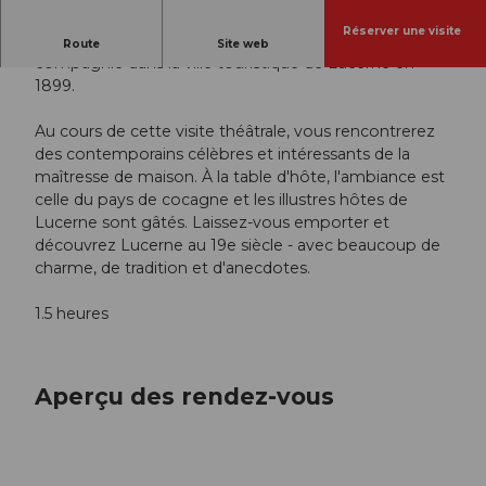
Réserver une visite
Venez vous promener avec notre noble dame de
Route
Site web
compagnie dans la ville touristique de Lucerne en
1899.
Au cours de cette visite théâtrale, vous rencontrerez
des contemporains célèbres et intéressants de la
maîtresse de maison. À la table d'hôte, l'ambiance est
celle du pays de cocagne et les illustres hôtes de
Lucerne sont gâtés. Laissez-vous emporter et
découvrez Lucerne au 19e siècle - avec beaucoup de
charme, de tradition et d'anecdotes.
1.5 heures
Aperçu des rendez-vous