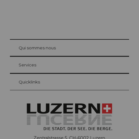
© Be
at Bre
chbü
hl
Qui sommes nous
Carte d’hôte Lucerne
Vos avantages en tant qu'hôte pour la nuit
Services
Quicklinks
Zentralstrasse 5, CH-6002 Luzern