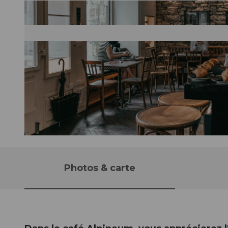
© Luzern Tourismus | Laila Bosco, Laila Bosco / LTAG |
CC-BY
Photos & carte