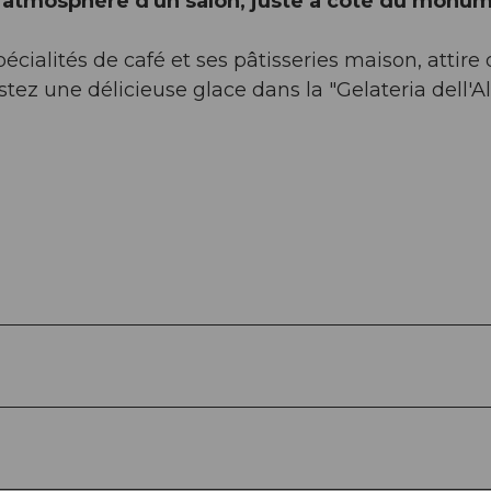
l'atmosphère d'un salon, juste à côté du monu
écialités de café et ses pâtisseries maison, attire
ez une délicieuse glace dans la "Gelateria dell'Al