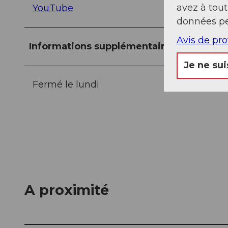
avez à tou
YouTube
données pe
Avis de pr
Informations supplémentaires
Je ne sui
Fermé le lundi
A proximité