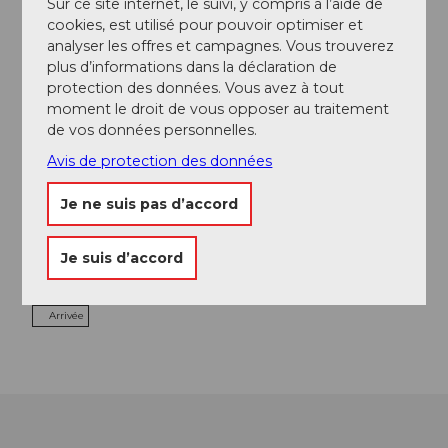
Sur ce site internet, le suivi, y compris à l’aide de
Excursions
cookies, est utilisé pour pouvoir optimiser et
analyser les offres et campagnes. Vous trouverez
plus d’informations dans la déclaration de
protection des données. Vous avez à tout
moment le droit de vous opposer au traitement
Adresse
de vos données personnelles.
Restaurant Bahnhöfli
Avis de protection des données
Bahnhofstrasse 30
6162
Entlebuch
Je ne suis pas d’accord
+41 (0)41 480 13 25
info@bahnhoefli-entlebuch.ch
Je suis d’accord
Website
Arrivée