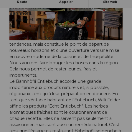
La nature et l'Entlebuch, une région attachée à
Route
Appeler
Site web
ses traditions, sont faites pour accueillir le
Bahnhöfli.
© hurrah.ch | Fotografie Luzern, rahelandron.c
© hurrah.ch | Fotografie Luzern, rahelandron.c
h |
CC-BY-NC-ND
h |
CC-BY-NC-ND
Le passé et le présent, la tradition et la modernité se
fondent en une nouvelle unité au Bahnhöfli.
L'attachement aux valeurs d'antan n'est pas un
obstacle au développement de nouvelles idées et
© hurrah.ch | Fotografie Luzern, rahelandron.ch |
CC-BY-NC-ND
tendances, mais constitue le point de départ de
nouveaux horizons et d'une ouverture vers une mise
en œuvre moderne de la cuisine et de l'hospitalité.
Nous voulons faire bouger les choses dans la région.
Cela nous permet de rester jeunes, frais et
impertinents.
Le Bahnhöfli Entlebuch accorde une grande
importance aux produits naturels et, si possible,
régionaux, ainsi qu'à leur préparation en douceur. En
tant que véritable habitant de l'Entlebuch, Willi Felder
affine les produits "Echt Entlebuch". Les herbes
aromatiques fraîches sont le couronnement de
chaque recette. Elles ne servent pas seulement à
assaisonner, mais sont aussi un remède naturel. C'est
ainsi que l'équipe du restaurant Bahnhöfli se penche à