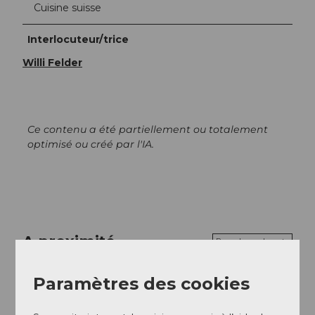
Cuisine suisse
Interlocuteur/trice
Willi Felder
Ce contenu a été partiellement ou totalement
optimisé ou créé par l'IA.
A proximité
Regarder sur la carte
Paramètres des cookies
A voir