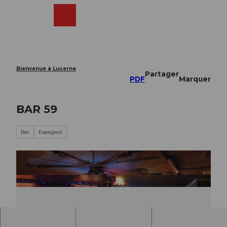
T
o
Webcams
Recherche
Menu
Shop
c
o
n
t
e
Bienvenue à Lucerne
Partager
n
PDF
Marquer
t
BAR 59
Bar
Espagnol