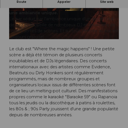
Le BAR59 est un magnifique bar musical & ; club
Route
Appeler
Site web
situé à l'Industriestrasse 5 à Lucerne et offrant
une ambiance unique.
© BAR 59 & BZ-Fotografie |
CC-BY-NC-ND
© BAR 59 & BZ-Fotografie |
CC-BY-NC-ND
Le bar séduit par l'ambiance unique d'un ancien club
de jazz et accueille de nombreux DJ et musiciens de
toutes sortes de scènes. Et surtout, l'entrée au bar est
toujours gratuite!
© BAR 59 & BZ-Fotografie |
CC-BY-NC-ND
Le club est "Where the magic happens" ! Une petite
scène a déjà été témoin de plusieurs concerts
inoubliables et de DJs légendaires. Des concerts
internationaux avec des artistes comme Evidence,
Beatnuts ou Dirty Honkers sont régulièrement
programmés, mais de nombreux groupes et
organisateurs locaux issus de différentes scènes font
de ce lieu un melting-pot culturel. Des manifestations
propres comme le karaoké "Baraoke 59" ou Rapanoia
tous les jeudis ou la discothèque à patins à roulettes,
les 80s & ; 90s Party jouissent d'une grande popularité
depuis de nombreuses années.