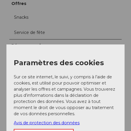
Offres
Snacks
Service de fête
Réseaux sociaux
Facebook
Paramètres des cookies
Instagram
Sur ce site internet, le suivi, y compris à l’aide de
cookies, est utilisé pour pouvoir optimiser et
analyser les offres et campagnes. Vous trouverez
A proximité
plus d’informations dans la déclaration de
Regarder sur la carte
protection des données. Vous avez à tout
moment le droit de vous opposer au traitement
de vos données personnelles.
Evénement
Avis de protection des données