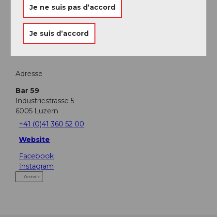
A voir
Je ne suis pas d’accord
Excursions
Je suis d’accord
Adresse
Bar 59
Industriestrasse 5
6005
Luzern
+41 (0)41 360 52 00
Website
Facebook
Instagram
Arrivée