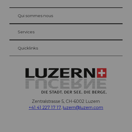
© Be
at Bre
chbü
hl
Qui sommes nous
Carte d’hôte Lucerne
Vos avantages en tant qu'hôte pour la nuit
Services
Quicklinks
Zentralstrasse 5, CH-6002 Luzern
+41 41 227 17 17
,
luzern@luzern.com