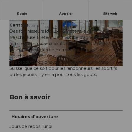
La Beachhouse invite à la détente avec une carte
Route
Appeler
Site web
variée et une belle vue sur le lac des Quatre-
Cantons.
Des fournisseurs locaux garnissent la carte du
Beachhouse Isleten. De la viande d'agneau de la
ferme Rattismat aux œufs et aux pâtes locales
d'Isenthal de la ferme Hermisegg, l'équipe du
© Nidwalden Tourismus, Dominik Schawalder |
CC-BY
Beachhouse crée une carte variée à déguster avec
des produits régionaux. Directement sur la Voie
Suisse, que ce soit pour les randonneurs, les sportifs
ou les jeunes, il y en a pour tous les goûts.
Bon à savoir
Horaires d'ouverture
Jours de repos: lundi