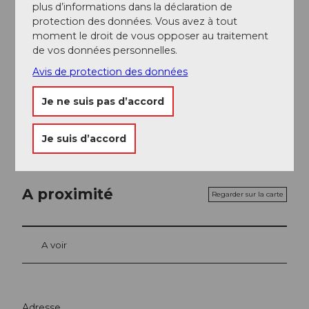
Dîner
plus d’informations dans la déclaration de
protection des données. Vous avez à tout
moment le droit de vous opposer au traitement
Snacks
de vos données personnelles.
Avis de protection des données
Déjeuner
Je ne suis pas d’accord
À la carte
Je suis d’accord
A proximité
Regarder sur la carte
A voir
Adresse