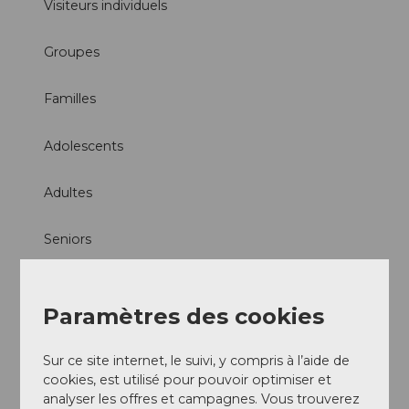
Visiteurs individuels
Groupes
Familles
Adolescents
Adultes
Seniors
Offres
Paramètres des cookies
Brunch
Sur ce site internet, le suivi, y compris à l’aide de
Petit déjeuner
cookies, est utilisé pour pouvoir optimiser et
analyser les offres et campagnes. Vous trouverez