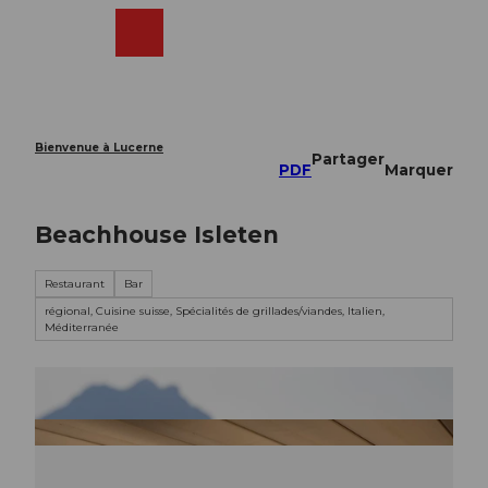
T
o
Webcams
Recherche
Menu
Shop
c
o
n
t
e
Bienvenue à Lucerne
Partager
n
PDF
Marquer
t
Beachhouse Isleten
Restaurant
Bar
régional, Cuisine suisse, Spécialités de grillades/viandes, Italien,
Méditerranée