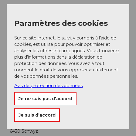
Paramètres des cookies
A proximité
Regarder sur la carte
Sur ce site internet, le suivi, y compris à l’aide de
cookies, est utilisé pour pouvoir optimiser et
Evénement
analyser les offres et campagnes. Vous trouverez
plus d’informations dans la déclaration de
protection des données. Vous avez à tout
A voir
moment le droit de vous opposer au traitement
de vos données personnelles.
Excursions
Avis de protection des données
Je ne suis pas d’accord
Adresse
Je suis d’accord
Mything
Hauptplatz 7
6430
Schwyz