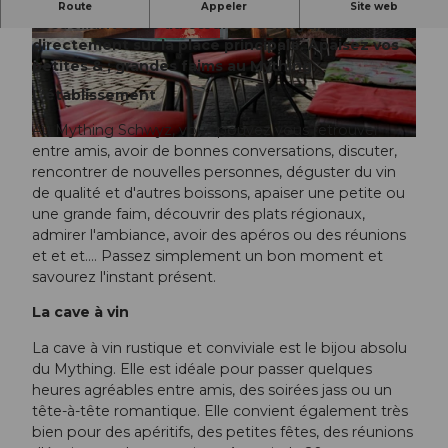
Mything est un bistro & ; bar charmant et
Route
Appeler
Site web
accueillant situé au cœur de Schwyz,
directement sur la place principale. Apaisez vos
petites & ; grandes faims au Mything.
L'établissement
Au Mything Schwyz, vous pouvez vous retrouver
entre amis, avoir de bonnes conversations, discuter,
rencontrer de nouvelles personnes, déguster du vin
de qualité et d'autres boissons, apaiser une petite ou
une grande faim, découvrir des plats régionaux,
admirer l'ambiance, avoir des apéros ou des réunions
et et et.... Passez simplement un bon moment et
savourez l'instant présent.
La cave à vin
La cave à vin rustique et conviviale est le bijou absolu
du Mything. Elle est idéale pour passer quelques
heures agréables entre amis, des soirées jass ou un
tête-à-tête romantique. Elle convient également très
bien pour des apéritifs, des petites fêtes, des réunions