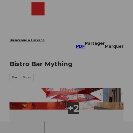
T
o
Webcams
Recherche
Menu
Shop
c
o
n
t
e
Bienvenue à Lucerne
Partager
n
PDF
Marquer
t
Bistro Bar Mything
Bar
Bistro