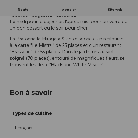
Un air de France à Stans
Route
Appeler
Site web
"Goûtez - dégustez - savourez"
Le midi pour le déjeuner, l'après-midi pour un verre ou
un bon dessert ou le soir pour dîner.
La Brasserie le Mirage à Stans dispose d'un restaurant
à la carte "Le Mistral" de 25 places et d'un restaurant
"Brasserie" de 55 places. Dans le jardin-restaurant
soigné (70 places), entouré de magnifiques fleurs, se
trouvent les deux "Black and White Mirage".
Bon à savoir
Types de cuisine
Français