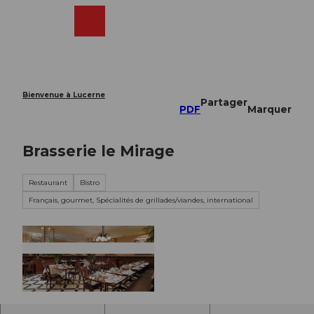
T
o
Webcams
Recherche
Menu
Shop
c
o
n
t
e
Bienvenue à Lucerne
Partager
n
PDF
Marquer
t
Brasserie le Mirage
Restaurant
Bistro
Français, gourmet, Spécialités de grillades/viandes, international
© Restaurant le Mirage |
CC-BY-NC-ND