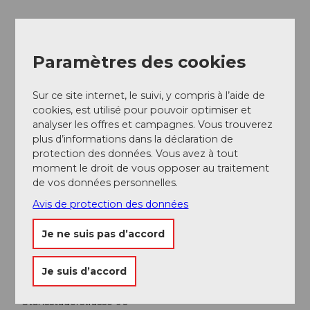
Fêtes/mariages
Paramètres des cookies
Sur ce site internet, le suivi, y compris à l’aide de
A proximité
cookies, est utilisé pour pouvoir optimiser et
Regarder sur la carte
analyser les offres et campagnes. Vous trouverez
plus d’informations dans la déclaration de
protection des données. Vous avez à tout
A voir
moment le droit de vous opposer au traitement
de vos données personnelles.
Excursions
Avis de protection des données
Je ne suis pas d’accord
Adresse
Je suis d’accord
Brasserie le Mirage
Stansstaderstrasse 90