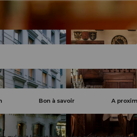
n
Bon à savoir
A proxim