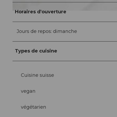
Horaires d'ouverture
© Hotel Wilden Mann Luzern, Luzern Tourismus |
CC-BY-NC-ND
Jours de repos: dimanche
Types de cuisine
Cuisine suisse
vegan
végétarien