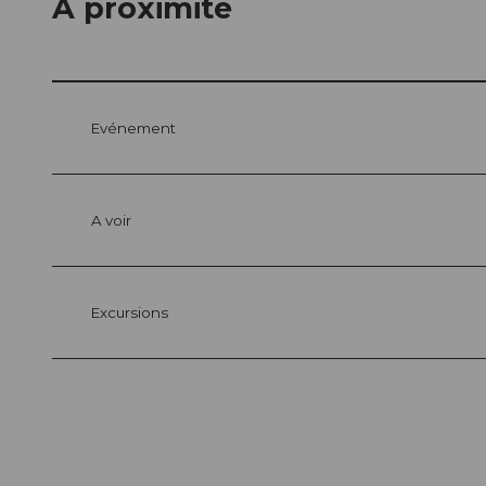
A proximité
Evénement
A voir
Excursions