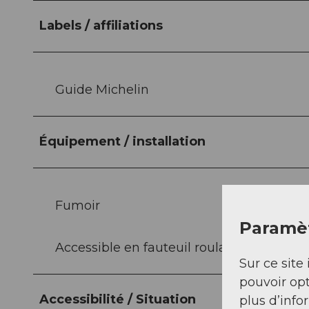
Labels / affiliations
Guide Michelin
Équipement / installation
Fumoir
Paramèt
Accessible en fauteuil roulant
Sur ce site 
pouvoir opt
Accessibilité / Situation
plus d’info