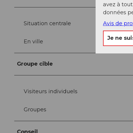
avez à tou
données pe
Situation centrale
Avis de pr
Je ne sui
En ville
Groupe cible
Visiteurs individuels
Groupes
Conseil