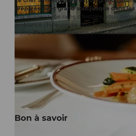
Le chef Simon Oehen est un grand cuisinier 
préparée avec grand soin jusque dans les 
À la Burgerstube riche d’histoire, vous déco
ambiance chaleureuse. Bois foncé, fioritures, 
aujourd’hui encore comme elle a été aménag
© Hotel Wilden Mann Luzern
Bon à savoir