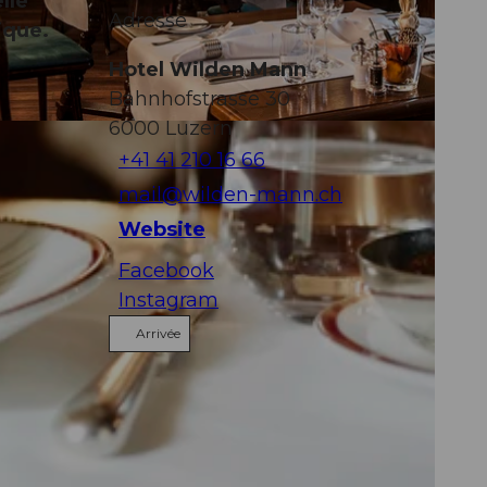
lle
Adresse
tique.
Hotel Wilden Mann
Bahnhofstrasse 30
6000
Luzern
-NC-ND
+41 41 210 16 66
mail@wilden-mann.ch
Website
Facebook
Instagram
Arrivée