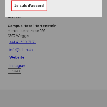
Je suis d’accord
Adresse
Campus Hotel Hertenstein
Hertensteinstrasse 156
6353
Weggis
+41 41 399 71 71
info@c-h-h.ch
Website
Instagram
Arrivée