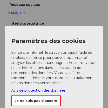
Réseaux sociaux
Instagram
Interlocuteur/trice
Tim Moitzi
Paramètres des cookies
Sur ce site internet, le suivi, y compris à l’aide de
cookies, est utilisé pour pouvoir optimiser et
A proximité
Regarder sur la carte
analyser les offres et campagnes. Vous trouverez
plus d’informations dans la déclaration de
protection des données. Vous avez à tout
moment le droit de vous opposer au traitement
Evénement
de vos données personnelles.
Avis de protection des données
A voir
Je ne suis pas d’accord
Excursions