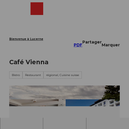
T
o
Webcams
Recherche
Menu
Shop
c
o
n
t
e
Bienvenue à Lucerne
Partager
n
PDF
Marquer
t
Café Vienna
Bistro
Restaurant
régional, Cuisine suisse