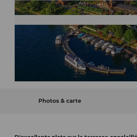
©
CC-BY-NC-ND
Photos & carte