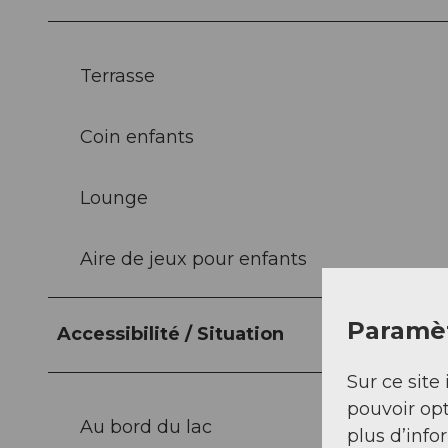
Terrasse
Coin enfants
Lounge
Aire de jeux pour enfants
Paramèt
Accessibilité / Situation
Sur ce site 
pouvoir opt
Au bord du lac
plus d’info