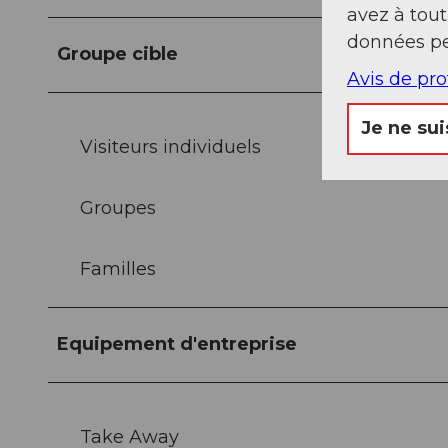
avez à tou
données pe
Groupe cible
Avis de pr
Je ne sui
Visiteurs individuels
Groupes
Familles
Equipement d'entreprise
Take Away