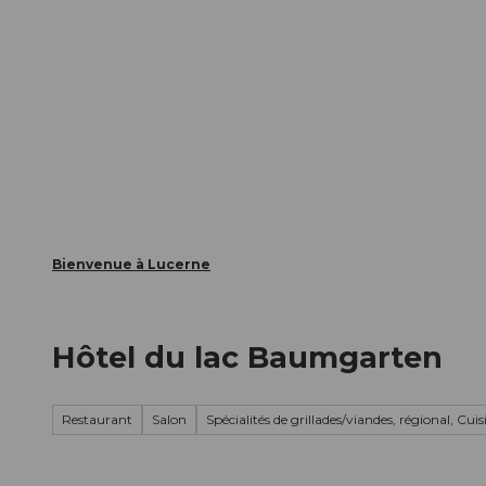
T
nts
Webcams
Carte d’hôte
o
c
La ville
La région
Informer
o
n
t
e
n
t
Bienvenue à Lucerne
Hôtel du lac Baumgarten
Restaurant
Salon
Spécialités de grillades/viandes, régional, Cuis