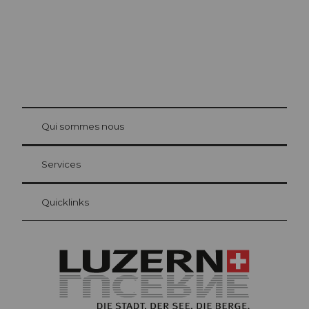
© Be
at Bre
chbü
hl
Qui sommes nous
Carte d’hôte Lucerne
Vos avantages en tant qu'hôte pour la nuit
Services
Quicklinks