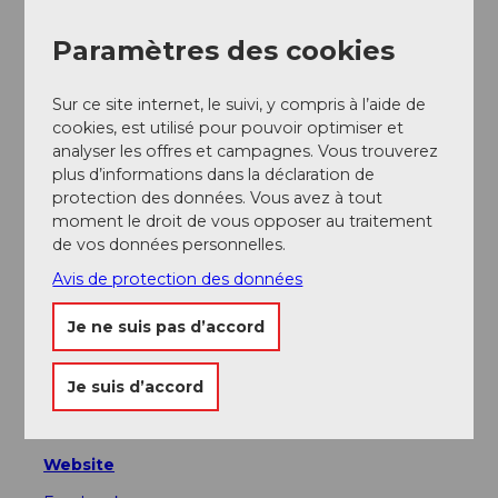
Paramètres des cookies
Evénement
Sur ce site internet, le suivi, y compris à l’aide de
A voir
cookies, est utilisé pour pouvoir optimiser et
analyser les offres et campagnes. Vous trouverez
plus d’informations dans la déclaration de
Excursions
protection des données. Vous avez à tout
moment le droit de vous opposer au traitement
de vos données personnelles.
Adresse
Avis de protection des données
Restaurant Izakaya Nozomi
Je ne suis pas d’accord
Löwengraben 18
6004
Luzern
Je suis d’accord
+41 (0)41 417 01 98
info@nozomi-luzern.ch
Website