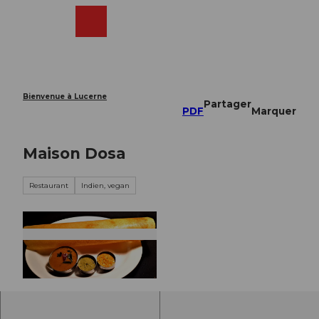
T
o
Webcams
Recherche
Menu
Shop
c
o
n
t
e
Bienvenue à Lucerne
Partager
n
PDF
Marquer
t
Maison Dosa
Restaurant
Indien, vegan