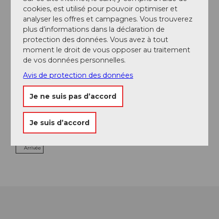
cookies, est utilisé pour pouvoir optimiser et
Excursions
analyser les offres et campagnes. Vous trouverez
plus d’informations dans la déclaration de
protection des données. Vous avez à tout
moment le droit de vous opposer au traitement
Adresse
de vos données personnelles.
Dosa House Restaurant
Avis de protection des données
Maihofstrasse 42
6004
Luzern
Je ne suis pas d’accord
+41 41 420 50 66
dosahouse@kanchi.ch
Je suis d’accord
Facebook
Arrivée