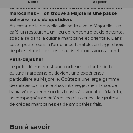
Qu'il s'agisse de petits déjeuners marocains, de
Route
Appeler
tajines légers, de mezzés variés ou de pâtisseries
marocaines - ; on trouve à Majorelle une pause
culinaire hors du quotidien.
Au cœur de la nouvelle ville se trouve le Majorelle ; un
café, un restaurant, un lieu de rencontre et de détente,
spécialisé dans la cuisine marocaine et orientale. Dans
cette petite oasis à l'ambiance familiale, un large choix
de plats et de boissons chauds et froids vous attend.
Petit-déjeuner
Le petit déjeuner est une partie importante de la
culture marocaine et devient une expérience
particulière au Majorelle. Goûtez à une large gamme
de délices comme le shashuka végétarien, la soupe
harira végétalienne ou les toasts à l'avocat et à la feta,
accompagnés de différentes pâtisseries, de gaufres,
de crêpes marocaines et de smoothies frais.
Bon à savoir