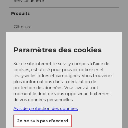
Service de fête
Produits
Gâteaux
Réseaux sociaux
Paramètres des cookies
Instagram
Sur ce site internet, le suivi, y compris à l’aide de
cookies, est utilisé pour pouvoir optimiser et
analyser les offres et campagnes. Vous trouverez
plus d’informations dans la déclaration de
A proximité
Regarder sur la carte
protection des données. Vous avez à tout
moment le droit de vous opposer au traitement
de vos données personnelles.
Evénement
Avis de protection des données
A voir
Je ne suis pas d’accord