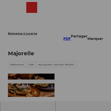
T
o
Webcams
Recherche
Menu
Shop
c
o
n
t
e
Bienvenue à Lucerne
Partager
n
PDF
Marquer
t
Majorelle
Restaurant
Café
sans gluten, oriental, Africain
©
CC-BY-NC-ND