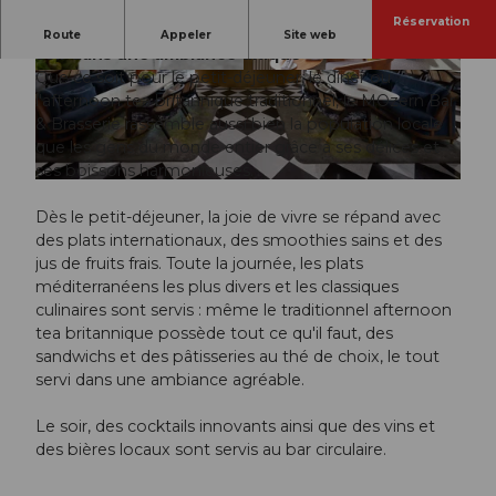
Réservation
Le monde se rencontre ici - le plaisir du matin au
Route
Appeler
Site web
soir dans une ambiance unique
Que ce soit pour le petit-déjeuner, le dîner ou
© Mandarin Oriental Palace |
CC-BY
© George Apostolidis |
CC-BY
l'afternoon tea britannique traditionnel, le MOzern Bar
& Brasserie rassemble aussi bien la population locale
que les gens du monde entier grâce à ses délices et
ses boissons harmonieuses.
© George Apostolidis |
CC-BY
Dès le petit-déjeuner, la joie de vivre se répand avec
des plats internationaux, des smoothies sains et des
jus de fruits frais. Toute la journée, les plats
méditerranéens les plus divers et les classiques
culinaires sont servis : même le traditionnel afternoon
tea britannique possède tout ce qu'il faut, des
sandwichs et des pâtisseries au thé de choix, le tout
servi dans une ambiance agréable.
Le soir, des cocktails innovants ainsi que des vins et
des bières locaux sont servis au bar circulaire.