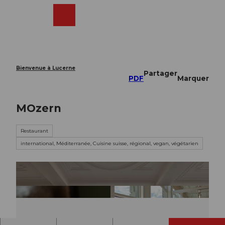
T
o
Webcams
Recherche
Menu
Shop
c
o
n
t
e
Bienvenue à Lucerne
Partager
n
PDF
Marquer
t
MOzern
Restaurant
international, Méditerranée, Cuisine suisse, régional, vegan, végétarien