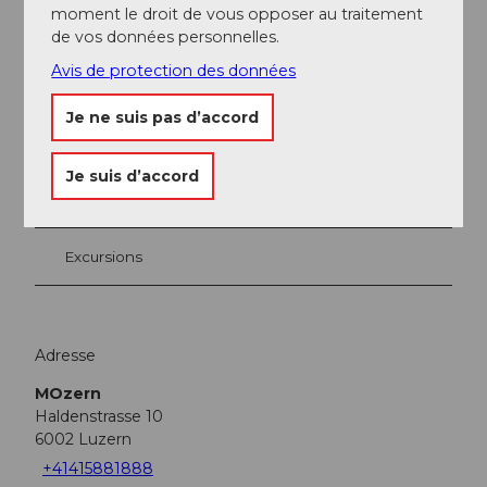
moment le droit de vous opposer au traitement
de vos données personnelles.
A proximité
Regarder sur la carte
Avis de protection des données
Je ne suis pas d’accord
Evénement
Je suis d’accord
A voir
Excursions
Adresse
MOzern
Haldenstrasse 10
6002
Luzern
+41415881888