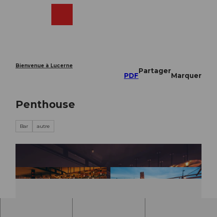
T
o
Webcams
Recherche
Menu
Shop
c
o
n
t
e
Bienvenue à Lucerne
Partager
n
PDF
Marquer
t
Penthouse
Bar
autre