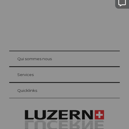
© Be
at Bre
chbü
hl
Qui sommes nous
Carte d’hôte Lucerne
Vos avantages en tant qu'hôte pour la nuit
Services
Quicklinks