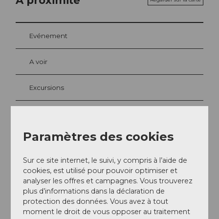
Evénement
A voir
Excursions
Adresse
Paramètres des cookies
Penthouse – Roof Top Bar
Pilatusstrasse 29
Sur ce site internet, le suivi, y compris à l’aide de
6002
Luzern
cookies, est utilisé pour pouvoir optimiser et
analyser les offres et campagnes. Vous trouverez
+41 (0)41 226 88 88
plus d’informations dans la déclaration de
info@astoria-luzern.ch
protection des données. Vous avez à tout
moment le droit de vous opposer au traitement
Website