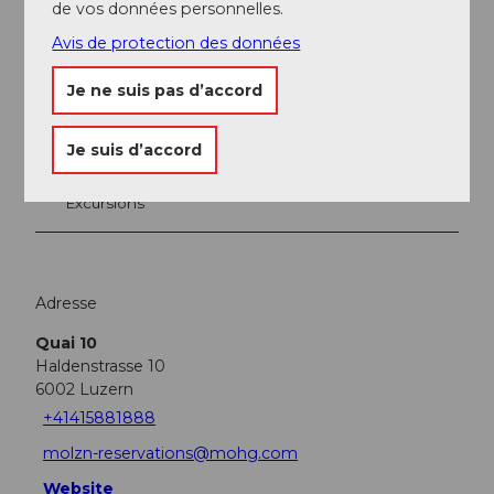
A proximité
Regarder sur la carte
de vos données personnelles.
Avis de protection des données
Evénement
Je ne suis pas d’accord
A voir
Je suis d’accord
Excursions
Adresse
Quai 10
Haldenstrasse 10
6002
Luzern
+41415881888
molzn-reservations@mohg.com
Website