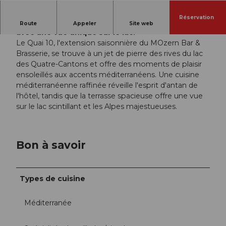
Réservation
Des spécialités méditerranéennes en plein air
Route
Appeler
Site web
avec une vue unique sur le lac.
Le Quai 10, l'extension saisonnière du MOzern Bar &
Brasserie, se trouve à un jet de pierre des rives du lac
des Quatre-Cantons et offre des moments de plaisir
ensoleillés aux accents méditerranéens. Une cuisine
méditerranéenne raffinée réveille l'esprit d'antan de
l'hôtel, tandis que la terrasse spacieuse offre une vue
sur le lac scintillant et les Alpes majestueuses.
Bon à savoir
Types de cuisine
Méditerranée