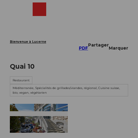
T
o
Webcams
Recherche
Menu
Shop
c
o
n
t
e
Bienvenue à Lucerne
Partager
n
PDF
Marquer
t
Quai 10
Restaurant
Méditerranée, Spécialités de grillades/viandes, régional, Cuisine suisse,
bio, vegan, végétarien
© George Apostolidis |
CC-BY