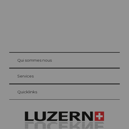
© Be
at Bre
chbü
hl
Qui sommes nous
Carte d’hôte Lucerne
Vos avantages en tant qu'hôte pour la nuit
Services
Quicklinks