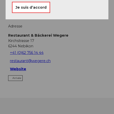
Excursions
Je suis d’accord
Adresse
Restaurant & Bäckerei Wegere
Kirchstrasse 17
6244
Nebikon
+41 (0)62 756 14 44
restaurant@wegere.ch
Website
Arrivée