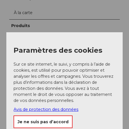
À la carte
Produits
Propres produits
Paramètres des cookies
Interlocuteur/trice
Céline Fischer und Matthias Graber
Sur ce site internet, le suivi, y compris à l’aide de
cookies, est utilisé pour pouvoir optimiser et
analyser les offres et campagnes. Vous trouverez
plus d’informations dans la déclaration de
protection des données. Vous avez à tout
moment le droit de vous opposer au traitement
A proximité
Regarder sur la carte
de vos données personnelles.
Avis de protection des données
A voir
Je ne suis pas d’accord