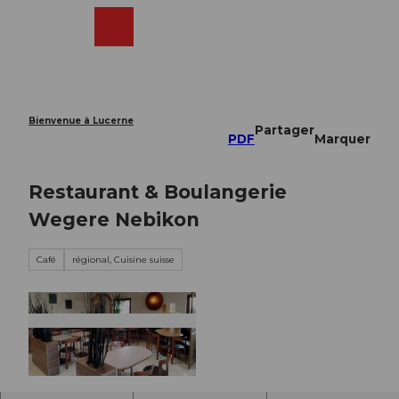
T
o
Webcams
Recherche
Menu
Shop
c
o
n
t
e
Bienvenue à Lucerne
Partager
n
PDF
Marquer
t
Restaurant & Boulangerie
Wegere Nebikon
Café
régional, Cuisine suisse
©
CC-BY-NC-ND