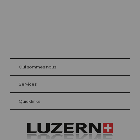
© Be
at Bre
chbü
hl
Qui sommes nous
Carte d’hôte Lucerne
Vos avantages en tant qu'hôte pour la nuit
Services
Quicklinks