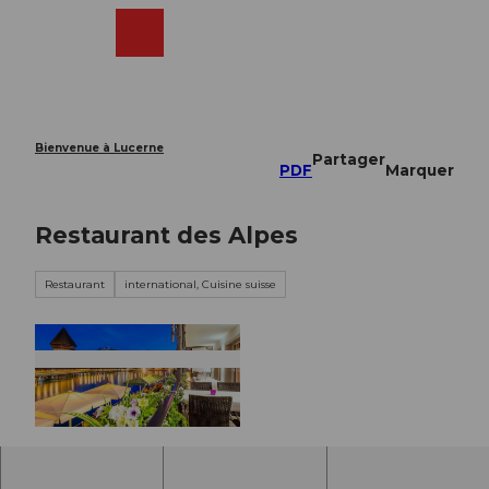
T
o
Webcams
Recherche
Menu
Shop
c
o
n
t
e
Bienvenue à Lucerne
Partager
n
PDF
Marquer
t
Restaurant des Alpes
Restaurant
international, Cuisine suisse
©
CC-BY-NC-ND