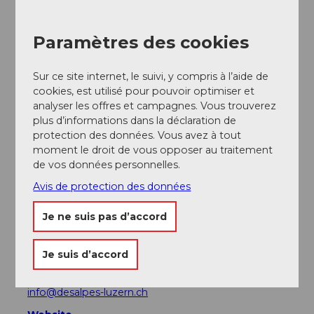
A proximité
Regarder sur la carte
Paramètres des cookies
Evénement
Sur ce site internet, le suivi, y compris à l’aide de
cookies, est utilisé pour pouvoir optimiser et
A voir
analyser les offres et campagnes. Vous trouverez
plus d’informations dans la déclaration de
Excursions
protection des données. Vous avez à tout
moment le droit de vous opposer au traitement
de vos données personnelles.
Avis de protection des données
Adresse
Je ne suis pas d’accord
Des Alpes
Rathausquai 5
6004
Luzern
Je suis d’accord
+41 (0)41 417 20 60
info@desalpes-luzern.ch