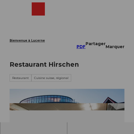
T
o
Webcams
Recherche
Menu
Shop
c
o
n
t
e
Bienvenue à Lucerne
Partager
n
PDF
Marquer
t
Restaurant Hirschen
Restaurant
Cuisine suisse, régional