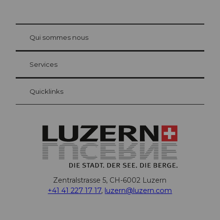
© Be
at Bre
chbü
hl
Qui sommes nous
Carte d’hôte Lucerne
Vos avantages en tant qu'hôte pour la nuit
Services
Quicklinks
Zentralstrasse 5, CH-6002 Luzern
+41 41 227 17 17
,
luzern@luzern.com