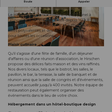
Le restaurant Hirschen : La tradition rencontre la
Route
Appeler
modernité depuis 1613
Le Hirschen est un établissement traditionnel à
l'atmosphère familiale qui existe depuis 1613. Il
propose une cuisine moderne et authentique, des
salles polyvalentes et des services de traiteur, idéaux
pour toutes les occasions.
© Hirschen Oberkirch |
CC-BY
Plaisir culinaire
©
CC-BY
Qu'il s'agisse d'une fête de famille, d'un déjeuner
d'affaires ou d'une réunion d'association, le Hirschen
propose des délices faits maison et des vins raffinés.
Nos divers locaux, tels que le bistrot, les salles, le
pavillon, le bar, la terrasse, la salle de banquet et de
réunion ainsi que la salle de congrès et d'événements,
peuvent accueillir jusqu'à 400 invités. Notre équipe de
restauration peut également organiser des
événements dans le lieu de votre choix.
Hébergement dans un hôtel-boutique design