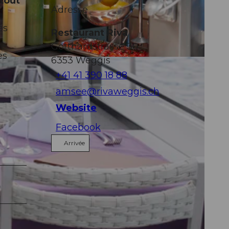
 tout
Adresse
és
Restaurant Riva
Gotthardstrasse 30
es
6353
Weggis
+41 41 390 18 88
amsee@rivaweggis.ch
Website
Facebook
Arrivée