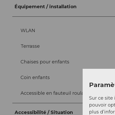
Équipement / installation
WLAN
Terrasse
Chaises pour enfants
Coin enfants
Paramèt
Accessible en fauteuil roulant
Sur ce site 
pouvoir opt
plus d’info
Accessibilité / Situation