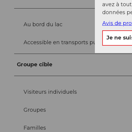
avez à tou
données pe
Avis de pr
Au bord du lac
Je ne sui
Accessible en transports publics
Groupe cible
Visiteurs individuels
Groupes
Familles