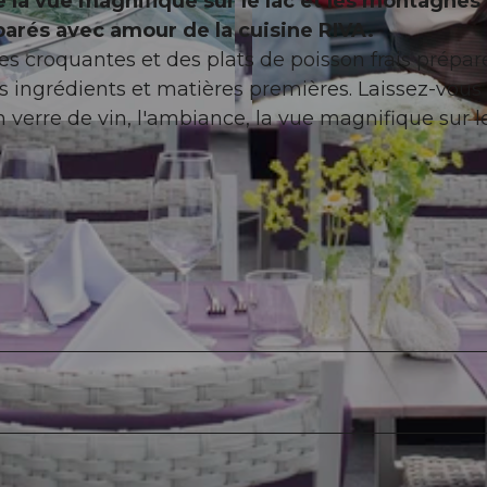
de la vue magnifique sur le lac et les montagnes
parés avec amour de la cuisine RIVA.
es croquantes et des plats de poisson frais prépar
rs ingrédients et matières premières. Laissez-vous
 verre de vin, l'ambiance, la vue magnifique sur l
© Lenila Fotografie, Lenila Cipriana |
CC-BY-NC-ND
.