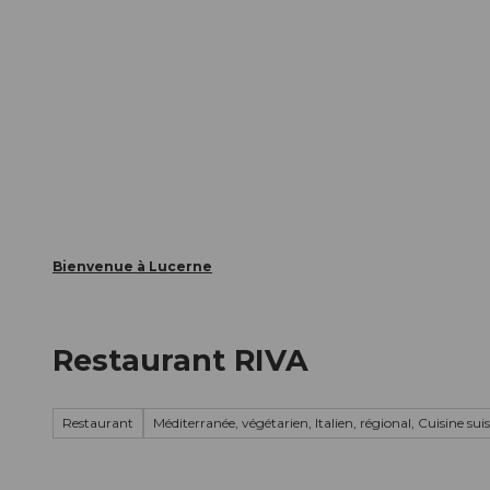
T
nts
Webcams
Carte d’hôte
o
c
La ville
La région
Informer
o
n
t
e
n
t
Bienvenue à Lucerne
Restaurant RIVA
Restaurant
Méditerranée, végétarien, Italien, régional, Cuisine sui