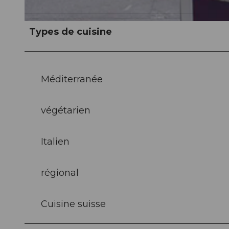
© Lenila Fotografie, Lenila Cipriana |
CC-BY-NC-ND
Types de cuisine
Méditerranée
végétarien
Italien
régional
Cuisine suisse