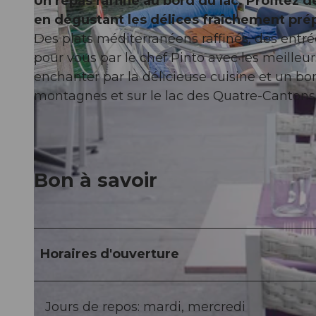
Un repas raffiné au bord du lac. Profitez 
en dégustant les délices fraîchement pré
Des plats méditerranéens raffinés, des entré
pour vous par le chef Pinto avec les meilleu
enchanter par la délicieuse cuisine et un bon
© Lenila, LenilaCipriana |
CC-BY-NC-ND
montagnes et sur le lac des Quatre-Cantons
Bon à savoir
Horaires d'ouverture
Jours de repos: mardi, mercredi