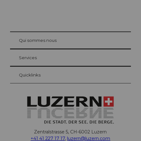
© Be
at Bre
chbü
hl
Qui sommes nous
Carte d’hôte Lucerne
Vos avantages en tant qu'hôte pour la nuit
Services
Quicklinks
Zentralstrasse 5, CH-6002 Luzern
+41 41 227 17 17
,
luzern@luzern.com