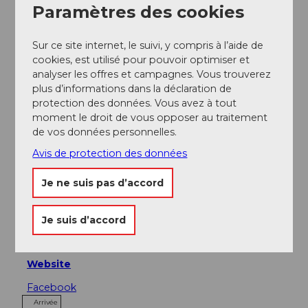
Paramètres des cookies
A proximité
Regarder sur la carte
Sur ce site internet, le suivi, y compris à l’aide de
cookies, est utilisé pour pouvoir optimiser et
Excursions
analyser les offres et campagnes. Vous trouverez
plus d’informations dans la déclaration de
protection des données. Vous avez à tout
moment le droit de vous opposer au traitement
de vos données personnelles.
Adresse
Avis de protection des données
Restaurant Schwarzenbach
Markus und Sonja Schelbert-Gwerder
Je ne suis pas d’accord
Schwarzenbach 1
6436
Bisisthal
+41 (0)41 830 12 16
Je suis d’accord
info@schwarzenbach-bisisthal.ch
Website
Facebook
Arrivée