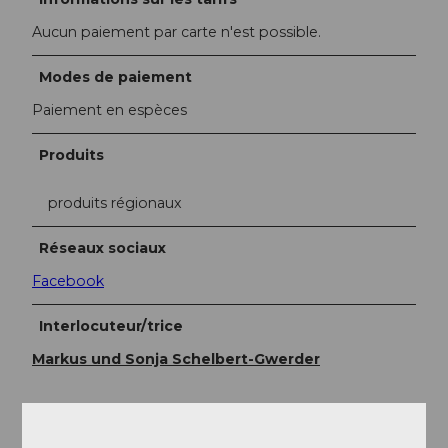
Aucun paiement par carte n'est possible.
Modes de paiement
Paiement en espèces
Produits
produits régionaux
Réseaux sociaux
Facebook
Interlocuteur/trice
Markus und Sonja Schelbert-Gwerder