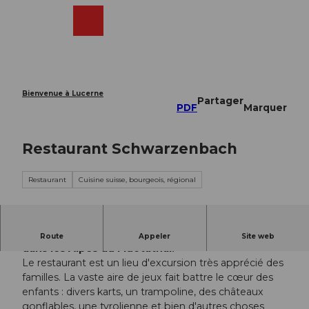
T
o
Webcams
Recherche
Menu
Shop
c
o
n
t
e
Bienvenue à Lucerne
Partager
n
PDF
Marquer
t
Restaurant Schwarzenbach
Restaurant
Cuisine suisse, bourgeois, régional
Ce restaurant accueillant et familial est niché
Route
Appeler
Site web
dans les Alpes du Muotathal.
Le restaurant est un lieu d'excursion très apprécié des
familles. La vaste aire de jeux fait battre le cœur des
enfants : divers karts, un trampoline, des châteaux
gonflables, une tyrolienne et bien d'autres choses