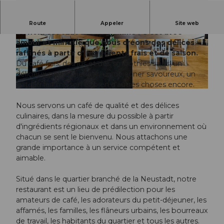
Entrez, entrez, entrez ! Bienvenue au Two Hands.
Route
Appeler
Site web
Le nom est tout un programme ! C'est avec
amour et minutie que nous créons des délices
© hurrah.ch | Fotografie Luzern |
CC-BY-ND
© hurrah.ch | Fotografie Luzern |
CC-BY-ND
raffinés à partir d'ingrédients frais et de saison.
Du café frais, des jus et des smoothies sains, un
délicieux petit-déjeuner, un déjeuner savoureux, un
gâteau fait maison et bien d'autres choses encore.
© Two Hands Restaurant |
CC-BY-ND
Nous servons un café de qualité et des délices
culinaires, dans la mesure du possible à partir
d'ingrédients régionaux et dans un environnement où
chacun se sent le bienvenu. Nous attachons une
grande importance à un service compétent et
aimable.
Situé dans le quartier branché de la Neustadt, notre
restaurant est un lieu de prédilection pour les
amateurs de café, les adorateurs du petit-déjeuner, les
affamés, les familles, les flâneurs urbains, les bourreaux
de travail, les habitants du quartier et tous les autres.