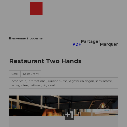
T
o
Webcams
Recherche
Menu
Shop
c
o
n
t
e
Bienvenue à Lucerne
Partager
n
PDF
Marquer
t
Restaurant Two Hands
Café
Restaurant
Américain, international, Cuisine suisse, végétarien, vegan, sans lactose,
sans gluten, national, régional