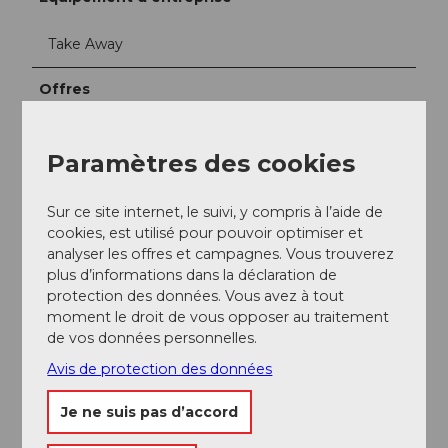
Take Away
Offres
Brunch
Paramètres des cookies
Petit déjeuner
Sur ce site internet, le suivi, y compris à l’aide de
cookies, est utilisé pour pouvoir optimiser et
Déjeuner
analyser les offres et campagnes. Vous trouverez
plus d’informations dans la déclaration de
Réservation en ligne possible
protection des données. Vous avez à tout
moment le droit de vous opposer au traitement
Arrivée et stationnement
de vos données personnelles.
https://www.twohands.ch/kontakt
Avis de protection des données
Je ne suis pas d’accord
Réseaux sociaux
Facebook