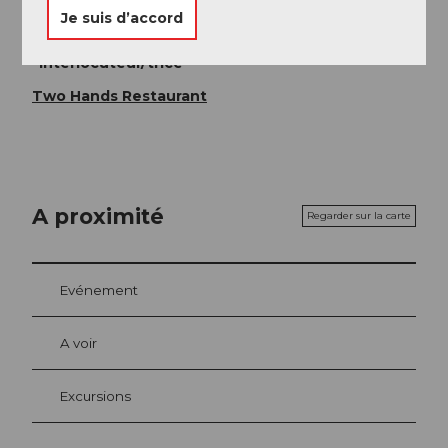
Je suis d’accord
Instagram
Interlocuteur/trice
Two Hands Restaurant
A proximité
Regarder sur la carte
Evénement
A voir
Excursions