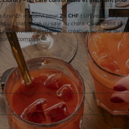
c Library
- un café confortable et inspirant pour 
 brunch est servi pour
29 CHF :
Un verre de prose
 et un plat sucré ou salé au choix. Que ce soit pou
ute convivialité. Cette oasis créative au cœur de L
© 2024 Lisanne Vreeke Photography, all rights reserved. 
n bonne compagnie.