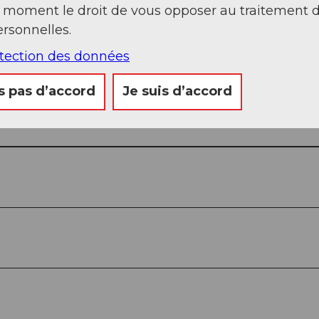
t moment le droit de vous opposer au traitement 
rsonnelles.
otection des données
s pas d’accord
Je suis d’accord
Regarder sur 