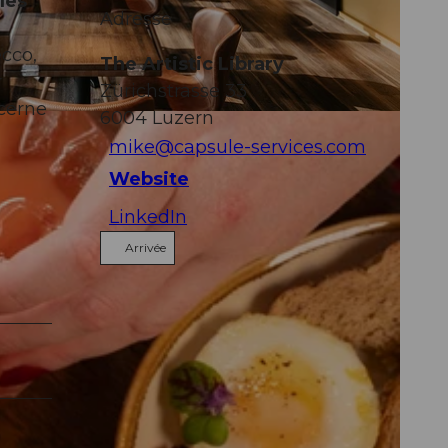
les
Adresse
cco,
The Artistic Library
r
Zürichstrasse 33
ucerne
6004
Luzern
|
CC-BY-NC-ND
mike@capsule-services.com
Website
LinkedIn
Arrivée