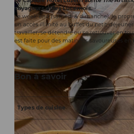
Le Capsule Hotel Luzern abrite
The Artisti
voyageurs et les Lucernois.
Le week-end (samedi & dimanche), le propre
un accès illimité au buffet du petit-déjeuner
travailler, se détendre ou se retrouver en to
© 2024 Lisanne Vreeke Photography, all rights reserved. |
CC-BY-NC-ND
est faite pour des matinées savoureuses e
Bon à savoir
Types de cuisine