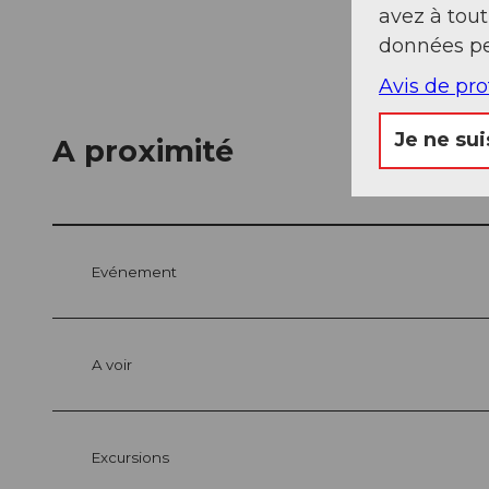
avez à tou
données pe
Avis de pr
Je ne sui
A proximité
Evénement
A voir
Excursions