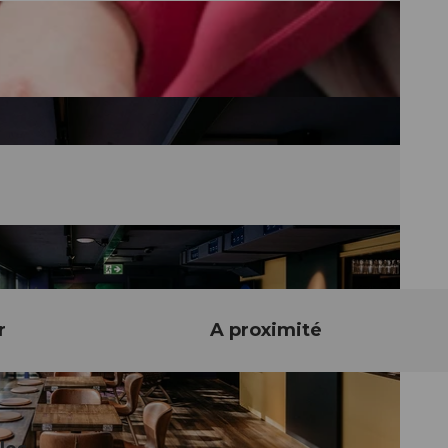
r
A proximité