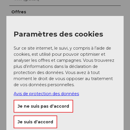
Offres
Snacks
Paramètres des cookies
Fêtes/mariages
Sur ce site internet, le suivi, y compris à l’aide de
cookies, est utilisé pour pouvoir optimiser et
Service de fête
analyser les offres et campagnes. Vous trouverez
plus d’informations dans la déclaration de
Produits
protection des données. Vous avez à tout
moment le droit de vous opposer au traitement
Fondue
de vos données personnelles.
Avis de protection des données
produits régionaux
Je ne suis pas d’accord
Raclette
Je suis d’accord
Réseaux sociaux