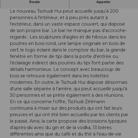
Route
Appeler
Bien plus qu'un bar après-ski
Le nouveau Tschudi Hui peut accueillir jusqu'à 200
personnes à l'intérieur, et à peu près autant à
l'extérieur, dans un vaste espace couvert, qui dispose
de son propre bar. Le bar ne manque pas d'accroche-
regards : Les sculptures d'aigles et de hiboux dans les
poutres en bois rond, une lampe originale en bois de
cerf, le logo éclairé dans le comptoir du bar, la grande
fenêtre en forme de tipi dans la porte d'entrée ou
l'éclairage indirect des poutres du tipi font partie des
détails harmonieux. Le concept avec beaucoup de
bois se retrouve également dans les toilettes
modernes. En outre, le Tschudi Hui dispose désormais
d'une salle séparée à l'arrière, qui peut accueillir jusqu'à
30 personnes et se prête également à des réunions.
En ce qui concerne l'offre, Tschudi Zihlmann
continuera à miser sur des produits qui ont fait leurs
preuves et qui ont été bien accueillis par les clients par
le passé. Ainsi, la carte propose des boissons typiques
d'après-ski avec du gin et de la vodka, 13 bières
différentes ainsi que du café et du thé à l'eau-de-vie