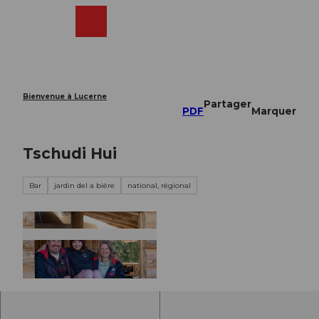
T
o
Webcams
Recherche
Menu
Shop
c
o
n
t
e
Bienvenue à Lucerne
Partager
n
PDF
Marquer
t
Tschudi Hui
Bar
jardin del a bière
national, régional
© BRUNO ROEOESLI |
CC-BY-NC-ND