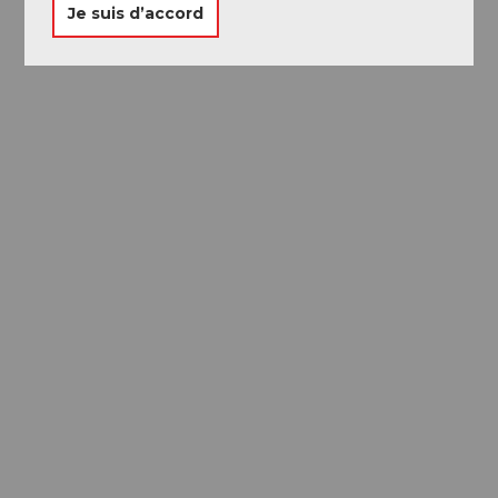
Je suis d’accord
Passeport des
Musées
Libre accès à neuf musées