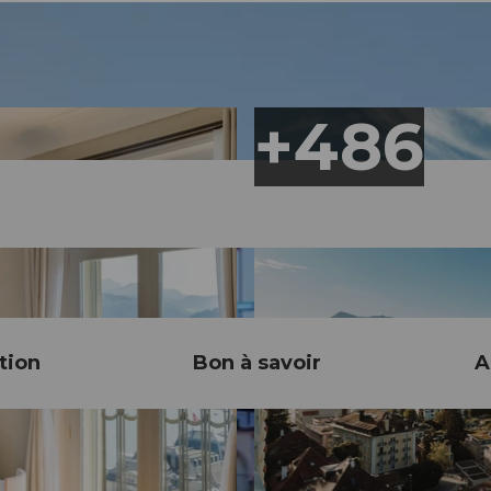
tion
Bon à savoir
A