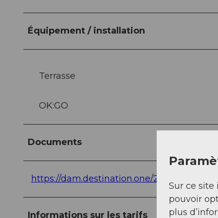
Équipement / installation
Terrasse
OK:GO
Documents
Paramèt
https://dam.destination.one/2680615/16
Sur ce site 
pouvoir opt
plus d’info
Informations sur les tarifs