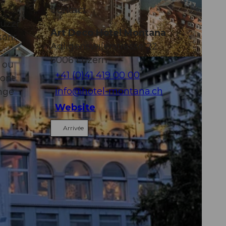
Contact
cuzzi
Art Deco Hotel Montana
 sont
Adligenswilerstrasse 22
6006
Luzern
 ou
+41 (0)41 419 00 00
sont
info@hotel-montana.ch
nge
Website
Arrivée