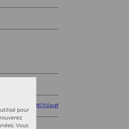
6209bde50876f670/.pdf
 utilisé pour
trouverez
nnées. Vous