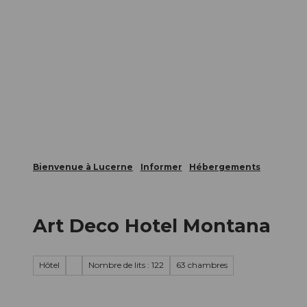
T
nts
Webcams
Carte d’hôte
o
c
La ville
La région
Informer
o
n
t
e
n
t
Bienvenue à Lucerne
Informer
Hébergements
Art Deco Hotel Montana
Hôtel
Nombre de lits : 122
63 chambres