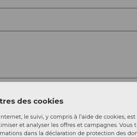
res des cookies
4fa2fe9f4f0e6d236f76bbebd7cb143982c1a4f93832aa
internet, le suivi, y compris à l’aide de cookies, est
imiser et analyser les offres et campagnes. Vous 
rmations dans la déclaration de protection des do