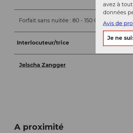
avez à tou
données pe
Forfait sans nuitée : 80 - 150 CHF
Avis de pr
Je ne sui
Interlocuteur/trice
Jelscha Zangger
A proximité