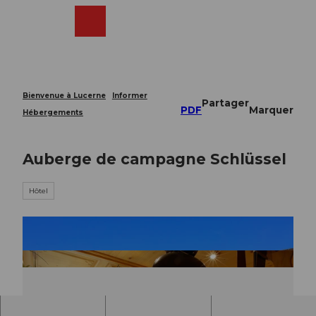
T
o
Webcams
Recherche
Menu
Shop
c
o
n
t
e
Bienvenue à Lucerne
Informer
Partager
n
PDF
Marquer
Hébergements
t
Auberge de campagne Schlüssel
Hôtel