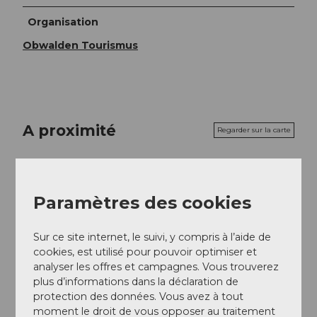
Organisation
Obwalden Tourismus
A proximité
Regarder sur la carte
Excursions
Paramètres des cookies
Sur ce site internet, le suivi, y compris à l’aide de
Contact
cookies, est utilisé pour pouvoir optimiser et
analyser les offres et campagnes. Vous trouverez
Brünigstrasse 20A
plus d’informations dans la déclaration de
6055
Alpnach
protection des données. Vous avez à tout
+41 41 670 17 57
moment le droit de vous opposer au traitement