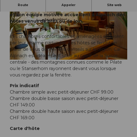
Route
Appeler
Site web
Situé au pied du Pilate, le Landgasthof Schlüssel
et son équipe motivée accueillent à Alpnach des
hôtes venus de près ou de loin.
Les chambres confortables et aménagées séduisent
par leur charme particulier. Les hôtes se feront un
© Obwalden Tourismus, Obwalden Tourismus
plaisir de vous donner des conseils sur la région. Car
Alpnach est idéalement situé au cœur de la Suisse
centrale - des montagnes connues comme le Pilate
© Obwalden Tourismus, Obwalden Tourismus
ou le Stanserhorn rayonnent devant vous lorsque
vous regardez par la fenêtre.
Prix indicatif
Chambre simple avec petit-déjeuner CHF 99.00
Chambre double basse saison avec petit-déjeuner
CHF 149.00
Chambre double haute saison avec petit-déjeuner
CHF 169.00
Carte d'hôte