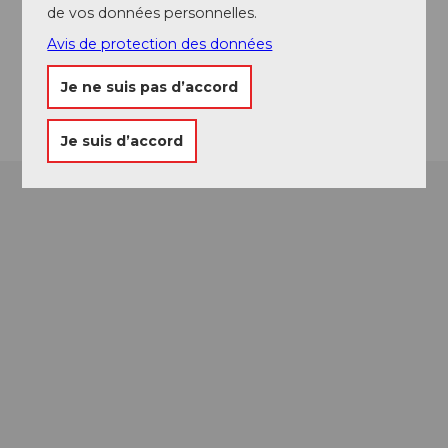
de vos données personnelles.
info@schluessel-alpnach.ch
Avis de protection des données
Website
Arrivée
Je ne suis pas d’accord
Je suis d’accord