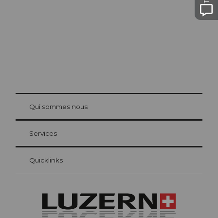
© Be
at Bre
chbü
hl
Qui sommes nous
Carte d’hôte Lucerne
Vos avantages en tant qu'hôte pour la nuit
Services
Quicklinks