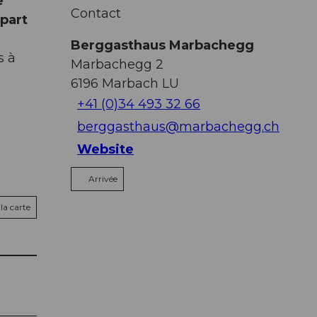
e
Contact
épart
Berggasthaus Marbachegg
s à
Marbachegg 2
6196
Marbach LU
+41 (0)34 493 32 66
berggasthaus@marbachegg.ch
Website
Arrivée
la carte