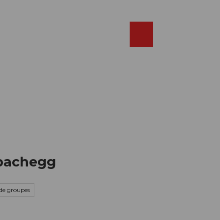
Réserver
FR
Webcams
Recherche
Shop
bachegg
de groupes