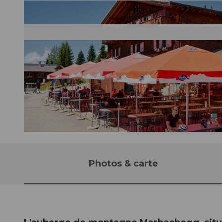
© Beat Brechbühl |
CC-BY-NC-ND
Photos & carte