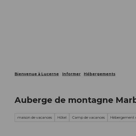
T
nts
Webcams
Carte d’hôte
o
c
La ville
La région
Informer
o
n
t
e
n
t
Bienvenue à Lucerne
Informer
Hébergements
Auberge de montagne Mar
maison de vacances
Hôtel
Camp de vacances
Hébergement 