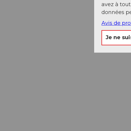
avez à tou
données pe
Avis de pr
Je ne sui