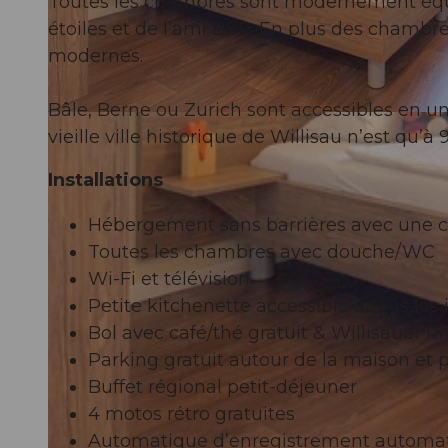
Toutes les chambres sont modernement équip
étoiles et de l’ami B&B. En plus des chambre
modernes.
Bâle, Berne ou Zurich sont accessibles en u
© swisshotel
vieille ville historique de Willisau n’est qu’à
Installations
Hébergement sans barrières avec une c
Toutes les chambres avec douche/WC
Wi-Fi et télévision
Petite kitchenette accessible à tous les 
Bol avec café/thé gratuit & Willisauer Ri
Parking gratuit autour de la maison et 
Buffet régional petit-déjeuner
4 motos rétro gratuites
Automatique d’enregistrement automa