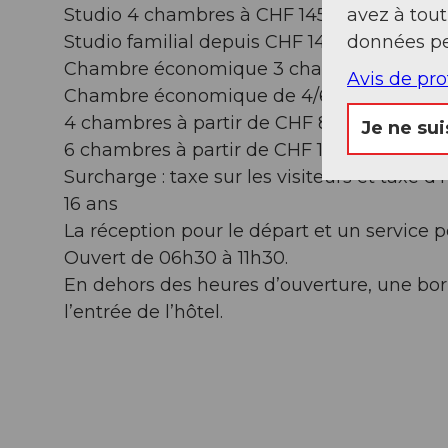
avez à tou
Studio 4 chambres à CHF 145.-
données pe
Studio familial depuis CHF 145.-
Chambre économique 3 chambres à partir
Avis de pr
Chambre économique de 4/6 chambres
4 chambres à partir de CHF 89.-
Je ne sui
6 chambres à partir de CHF 109.-
Surcharge : taxe sur les visiteurs et taxe
16 ans
La réception pour le départ et un service p
Ouvert de 06h30 à 11h30.
En dehors des heures d’ouverture, une bo
l’entrée de l’hôtel.