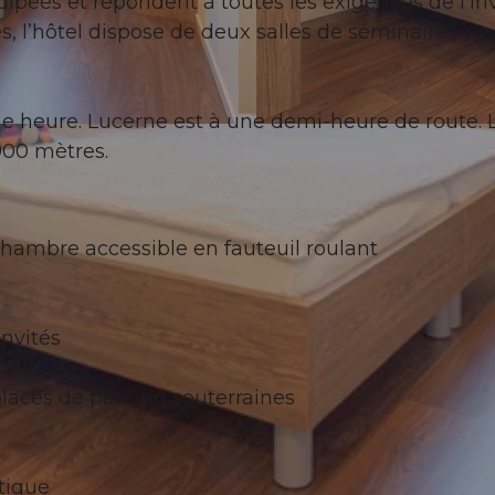
ées et répondent à toutes les exigences de l’inv
s, l’hôtel dispose de deux salles de séminaire
ne heure. Lucerne est à une demi-heure de route. 
© swisshotel
 900 mètres.
hambre accessible en fauteuil roulant
invités
ngli
places de parking souterraines
tique