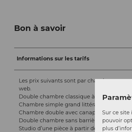
Bon à savoir
Informations sur les tarifs
Les prix suivants sont par chambre et par n
web.
Paramèt
Double chambre classique à partir de CHF 
Chambre simple grand littérat à partir de 
Sur ce site 
Chambre double avec canapé-lit à partir d
pouvoir opt
Double chambre sans barrière à partir de C
plus d’info
Studio d’une pièce à partir de CHF 145.-