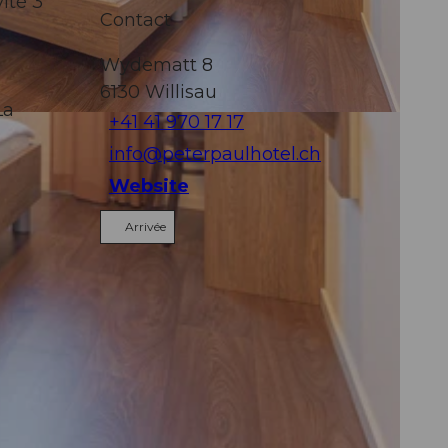
ité 3
Contact
Wydematt 8
6130
Willisau
La
+41 41 970 17 17
info@peterpaulhotel.ch
Website
Arrivée