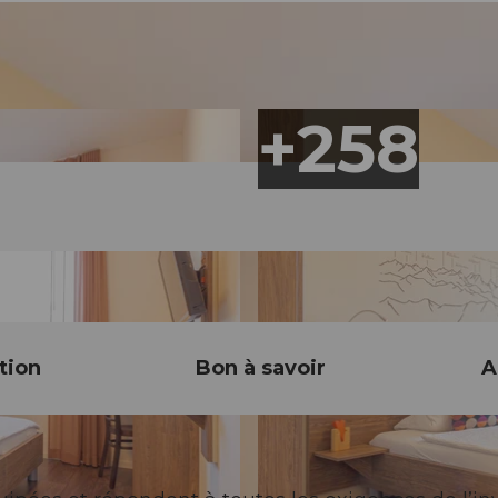
tion
Bon à savoir
A