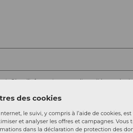
uit. Plus d’informations sont disponibles sur le sit
res des cookies
119.-
CHF 109.-
internet, le suivi, y compris à l’aide de cookies, est
e CHF 129.
imiser et analyser les offres et campagnes. Vous 
HF 119.
rmations dans la déclaration de protection des do