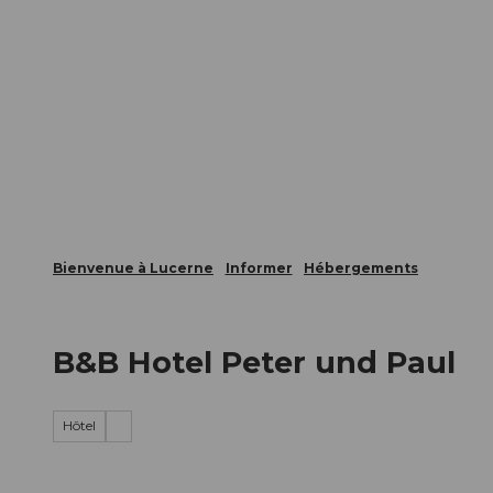
T
nts
Webcams
Carte d’hôte
o
c
La ville
La région
Informer
o
n
t
e
n
t
Bienvenue à Lucerne
Informer
Hébergements
B&B Hotel Peter und Paul
Hôtel