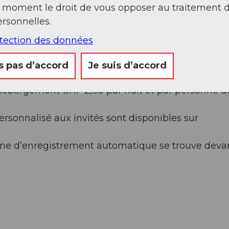
t moment le droit de vous opposer au traitement 
rsonnelles.
 de 79 CHF.-
otection des données
s pas d’accord
Je suis d’accord
 d’hébergement CHF 2,60 par nuit et par personne d
ersonnalisé aux invités sont disponibles sur
rne d’enregistrement automatique se trouve deva