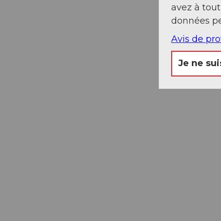
avez à tou
données pe
Passeport des
Avis de pr
Musées
Libre accès à neuf musées
Je ne sui