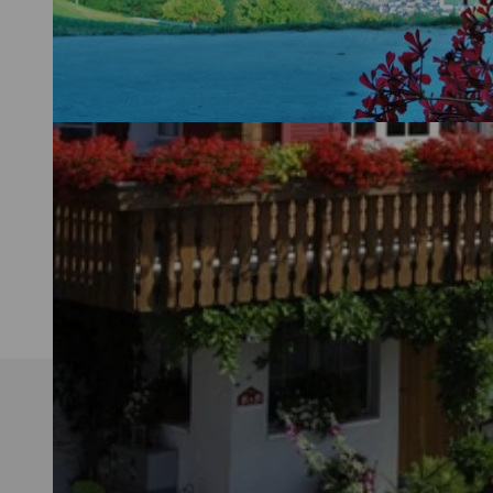
© swisshotel