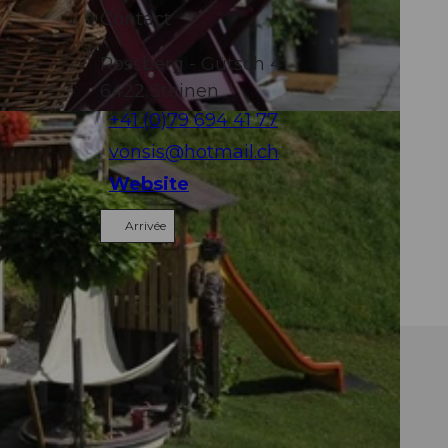
Contact
Rossberg - Gütsch 4
6422
Steinen
+41 (0)79 694 41 77
vonsis@hotmail.ch
Website
Arrivée