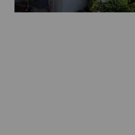
© swisshotel