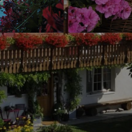
© swisshotel