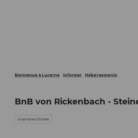
T
nts
Webcams
Carte d’hôte
o
c
La ville
La région
Informer
o
n
t
e
n
t
Bienvenue à Lucerne
Informer
Hébergements
BnB von Rickenbach - Stein
chambres d'hôtes