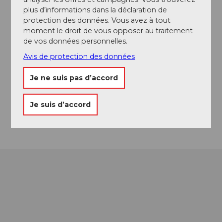
plus d’informations dans la déclaration de
Contact
protection des données. Vous avez à tout
moment le droit de vous opposer au traitement
Campingstrasse 11
de vos données personnelles.
6074
Giswil
Avis de protection des données
+41 41 675 23 55
giswil@camping-international.ch
Je ne suis pas d’accord
Website
Je suis d’accord
Arrivée