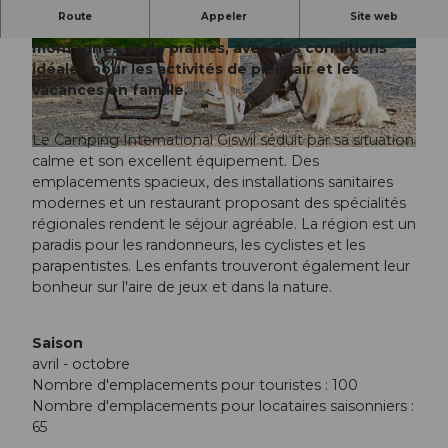
Route
Appeler
Site web
Camping reposant au charme alpin - entouré de
montagnes et de prairies, avec des conditions
© Obwalden Tourismus, Obwalden Tourismus
© Obwalden Tourismus, Obwalden Tourismus
idéales pour les activités de plein air et les
vacances en famille.
Le Camping International Giswil séduit par sa situation
© Obwalden Tourismus
calme et son excellent équipement. Des
emplacements spacieux, des installations sanitaires
modernes et un restaurant proposant des spécialités
régionales rendent le séjour agréable. La région est un
paradis pour les randonneurs, les cyclistes et les
parapentistes. Les enfants trouveront également leur
bonheur sur l'aire de jeux et dans la nature.
Saison
avril - octobre
Nombre d'emplacements pour touristes : 100
Nombre d'emplacements pour locataires saisonniers :
65