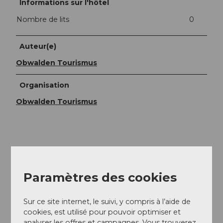
Informations sur l'hôtel
Nombre de lits
0
Auteur(e)
Obwalden Tourismus
Organisation
Obwalden Tourismus
A proximité
Regarder sur la carte
Paramètres des cookies
A voir
Sur ce site internet, le suivi, y compris à l’aide de
cookies, est utilisé pour pouvoir optimiser et
analyser les offres et campagnes. Vous trouverez