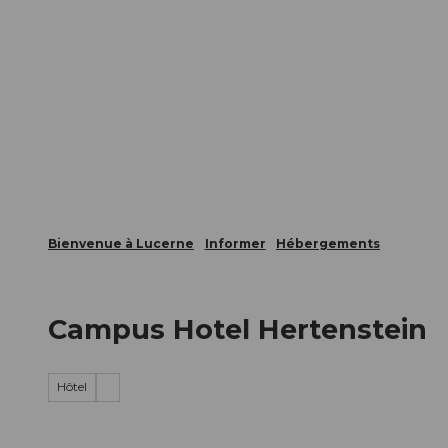
T
nts
Webcams
Carte d’hôte
o
c
La ville
La région
Informer
o
n
t
e
n
t
Bienvenue à Lucerne
Informer
Hébergements
Campus Hotel Hertenstein
Hôtel