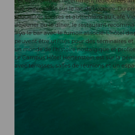
Les 62 chambres récemment redécorées aff
vue imprenable sur le lac de Lucerne. Du p
spécialités suisses et autrichiens au Café Vie
déjeuner ou le dîner, le restaurant recomman
il ya le bar avec le fumoir associé. L'hôtel
© Campus Hotel Hertenstein |
CC-BY-NC-ND
peuvent être utilisés pour des séminaires e
un monde de l'histoire nostalgique et profit
Le Campus Hôtel Hertenstein est sur ​​la pén
avec terrasses, salles de réunions et un esp