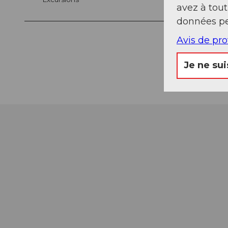
avez à tou
données pe
Avis de pr
Je ne sui