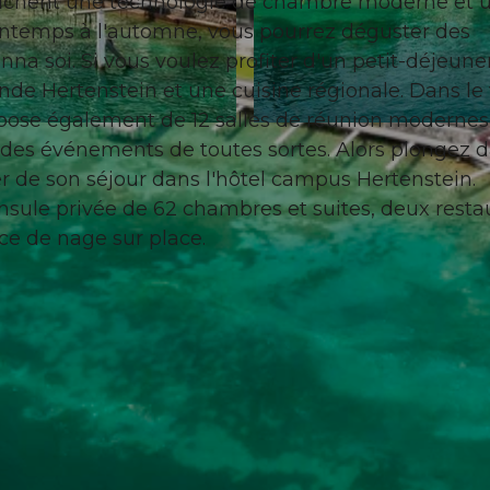
ichent une technologie de chambre moderne et 
rintemps à l'automne, vous pourrez déguster des
nna soi. Si vous voulez profiter d'un petit-déjeuner
de Hertenstein et une cuisine régionale. Dans le 
 dispose également de 12 salles de réunion modernes
© Campus Hotel Hertenstein
t des événements de toutes sortes. Alors plongez 
er de son séjour dans l'hôtel campus Hertenstein.
insule privée de 62 chambres et suites, deux resta
ace de nage sur place.