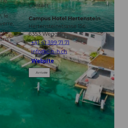
une
Contact
, le
Campus Hotel Hertenstein
verre,
Hertensteinstrasse 156
 qui
6353
Weggis
dans
+41 41 399 71 71
info@c-h-h.ch
urants
Website
Arrivée