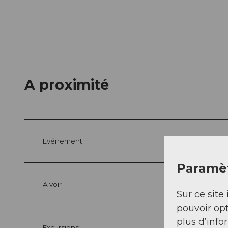
A proximité
Evénement
Paramèt
A voir
Sur ce site 
pouvoir opt
plus d’info
Excursions