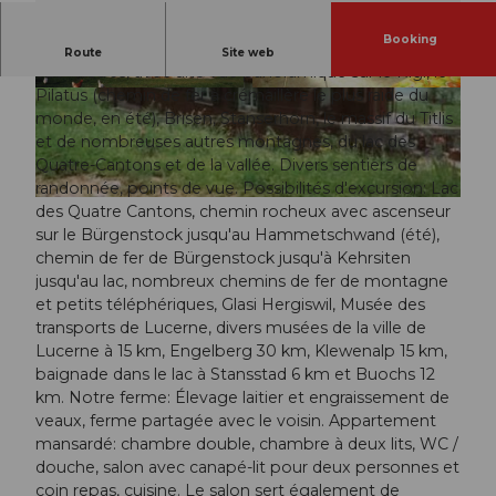
Booking
Notre ferme est située du côté sud du Bürgenstock à
Route
Site web
920 mètres, avec une vue panoramique sur le Rigi, le
Pilatus (chemin de fer à crémaillère le plus raide du
© Picasa |
CC-BY-NC-ND
© swisshotel
monde, en été), Brisen, Stanserhorn, le massif du Titlis
et de nombreuses autres montagnes, du lac des
Quatre-Cantons et de la vallée. Divers sentiers de
randonnée, points de vue. Possibilités d'excursion: Lac
© swisshotel
des Quatre Cantons, chemin rocheux avec ascenseur
sur le Bürgenstock jusqu'au Hammetschwand (été),
chemin de fer de Bürgenstock jusqu'à Kehrsiten
jusqu'au lac, nombreux chemins de fer de montagne
et petits téléphériques, Glasi Hergiswil, Musée des
transports de Lucerne, divers musées de la ville de
Lucerne à 15 km, Engelberg 30 km, Klewenalp 15 km,
baignade dans le lac à Stansstad 6 km et Buochs 12
km. Notre ferme: Élevage laitier et engraissement de
veaux, ferme partagée avec le voisin. Appartement
mansardé: chambre double, chambre à deux lits, WC /
douche, salon avec canapé-lit pour deux personnes et
coin repas, cuisine. Le salon sert également de