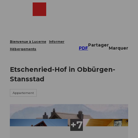
T
o
Webcams
Recherche
Menu
Shop
c
o
n
t
e
Bienvenue à Lucerne
Informer
Partager
n
PDF
Marquer
Hébergements
t
Etschenried-Hof in Obbürgen-
Stansstad
Appartement