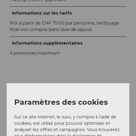
Informations sur les tarifs
Prix à partir de CHF 75.00 par personne, nettoyage
final non compris (sans taxe de séjour)
Informations supplémentaires
4 personnes maximum
A proximité
Regarder sur la carte
Paramètres des cookies
Excursions
Sur ce site internet, le suivi, y compris à l’aide de
cookies, est utilisé pour pouvoir optimiser et
analyser les offres et campagnes. Vous trouverez
plus d’informations dans la déclaration de