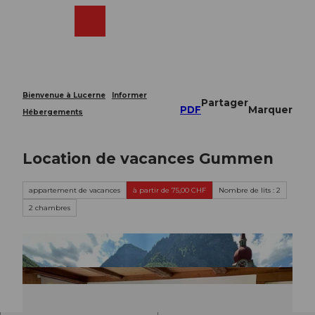
T
o
Webcams
Recherche
Menu
Shop
c
o
n
t
e
Bienvenue à Lucerne
Informer
Partager
n
PDF
Marquer
Hébergements
t
Location de vacances Gummen
appartement de vacances
à partir de 75,00 CHF
Nombre de lits : 2
2 chambres