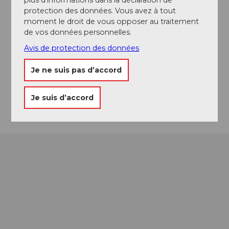
Contact
protection des données. Vous avez à tout
moment le droit de vous opposer au traitement
Ferienwohnung Gummen
de vos données personnelles.
Dorfstrasse 1
6461
Isenthal
Avis de protection des données
079 251 29 15
Je ne suis pas d’accord
chrigi.zurfluh@bluewin.ch
Arrivée
Je suis d’accord