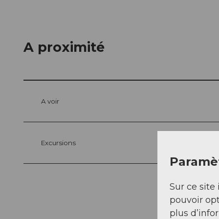
A proximité
A voir
Excursions
Paramèt
Sur ce site 
pouvoir opt
plus d’info