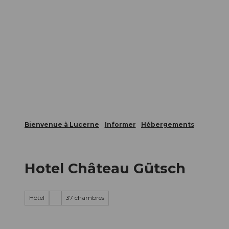
T
nts
Webcams
Carte d’hôte
o
c
La ville
La région
Informer
o
n
t
e
n
t
Bienvenue à Lucerne
Informer
Hébergements
Hotel Château Gütsch
Hôtel
37 chambres