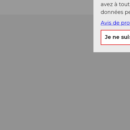
avez à tou
données pe
Avis de pr
Je ne sui