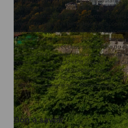
Hôtel Château Gütsch avec le restaurant Lim
charismatique hôtel 4 étoiles supérieur vous
personnalité et des détails charmants. Ven
avec notre délicieux petit-déjeuner accompa
vivre des expériences inoubliables à Lucerne 
© Hotel Château Gütsch
entièrement rénovées en 2022 dans notre or
l'intérieur élégant et classique de l'aile du c
Lucerne offre un large réseau de lignes de bu
prenez les bus n° 2, 12 et 18 jusqu'à l'arrêt Gü
proximité se trouve le téléphérique de Gütsc
sont gratuits pour les clients de l'hôtel à pa
Gütsch dure exactement 100 secondes.
Bon à savoir