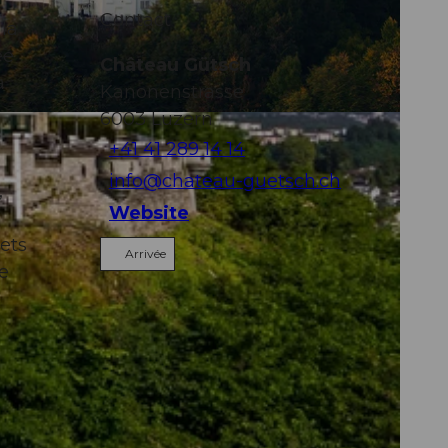
Contact
 la
ée
Château Gütsch
à
Kanonenstrasse
6003
Luzern
+41 41 289 14 14
info@chateau-guetsch.ch
,
Website
lets
Arrivée
de