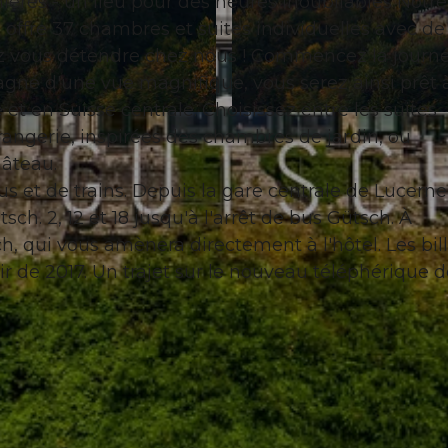
ières - un lieu pour des heures inoubliables Notre
 offre 37 chambres et suites individuelles avec de
ez vous détendre chez nous ! Commencez la journ
gné d'une vue magnifique, vous serez ainsi prêt 
et en Suisse centrale. Choisissez entre les suites
© swisshotel
angerie, inspirées des chambres de jardin, ou
hâteau.
s et de trains. Depuis la gare centrale de Lucerne
tsch. 2, 12 et 18 jusqu'à l'arrêt de bus Gütsch. À
h, qui vous amènera directement à l'hôtel. Les bil
rtir de 2017. Un trajet sur le nouveau téléphérique 