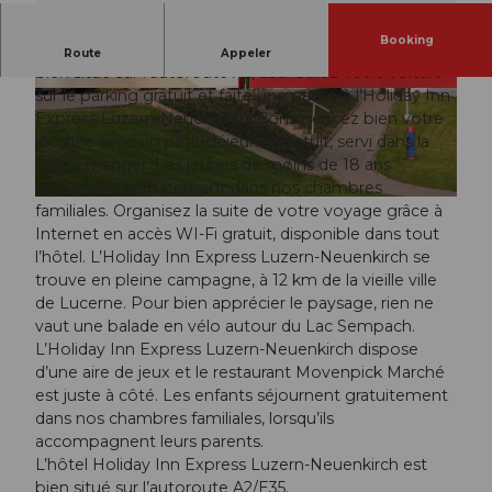
Booking
L’hôtel Holiday Inn Express Luzern-Neuenkirch est
Route
Appeler
bien situé sur l’autoroute A2/E35. Garez votre voiture
sur le parking gratuit et faite une pause à l’Holiday Inn
© swisshotel
© swisshotel
Express Luzern-Neuenkirch. Commencez bien votre
journée avec un petit-déjeuner gratuit, servi dans la
salle à manger. Les jeunes de moins de 18 ans
séjournent gratuitement dans nos chambres
© swisshotel, Michael Schultes
familiales. Organisez la suite de votre voyage grâce à
Internet en accès WI-Fi gratuit, disponible dans tout
l’hôtel. L’Holiday Inn Express Luzern-Neuenkirch se
trouve en pleine campagne, à 12 km de la vieille ville
de Lucerne. Pour bien apprécier le paysage, rien ne
vaut une balade en vélo autour du Lac Sempach.
L’Holiday Inn Express Luzern-Neuenkirch dispose
d’une aire de jeux et le restaurant Movenpick Marché
est juste à côté. Les enfants séjournent gratuitement
dans nos chambres familiales, lorsqu’ils
accompagnent leurs parents.
L’hôtel Holiday Inn Express Luzern-Neuenkirch est
bien situé sur l’autoroute A2/E35.