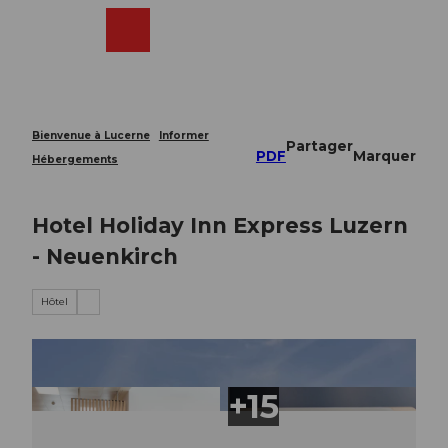
T
o
Webcams
Recherche
Menu
Shop
c
o
n
t
e
Bienvenue à Lucerne
Informer
Partager
n
PDF
Marquer
Hébergements
t
Hotel Holiday Inn Express Luzern
- Neuenkirch
Hôtel