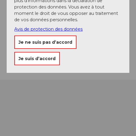
plus d’informations dans la déclaration de
protection des données. Vous avez à tout
Contact
moment le droit de vous opposer au traitement
de vos données personnelles.
Raststaette Luzern-Neuenkirch A2
6023
Rothenburg
Avis de protection des données
+41 41 288 28 28
Je ne suis pas d’accord
info@expressluzern.com
Arrivée
Je suis d’accord