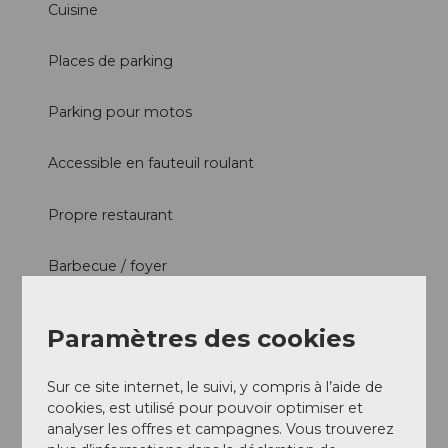
Cuisine
Places de parking
Parking pour motos
Accessible en fauteuil roulant
Propre restaurant
Barbecue / foyer
Enfants
Paramètres des cookies
Aire de jeux à l'extérieur
Sur ce site internet, le suivi, y compris à l’aide de
Informations sur les tarifs
cookies, est utilisé pour pouvoir optimiser et
analyser les offres et campagnes. Vous trouverez
Le parking est gratuit.