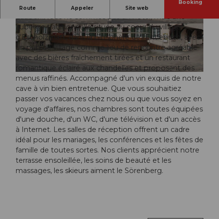
Booking
Bienvenue au Landgasthof Löwen, géré par la famille
Route
Appeler
Site web
Lauber. Nous ne sommes pas un hôtel, mais une
auberge traditionnelle située au coeur du village
© swisshotel
© swisshotel
d'Escholzmatt, dans la biosphère de l'Entlebuch, avec
un pub de village comme lieu de rencontre agréable
avec des bières fraîchement tirées et un restaurant
romantique éclairé aux chandelles et proposant des
© swisshotel
menus raffinés. Accompagné d'un vin exquis de notre
cave à vin bien entretenue. Que vous souhaitiez
passer vos vacances chez nous ou que vous soyez en
voyage d'affaires, nos chambres sont toutes équipées
d'une douche, d'un WC, d'une télévision et d'un accès
à Internet. Les salles de réception offrent un cadre
idéal pour les mariages, les conférences et les fêtes de
famille de toutes sortes. Nos clients apprécient notre
terrasse ensoleillée, les soins de beauté et les
massages, les skieurs aiment le Sörenberg.