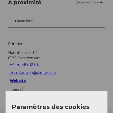
A proximité
Regarder sur la carte
Excursions
Contact
Hauptstrasse 112
6182
Escholzmatt
+41 41 486 12 06
hotel.loewen@bluewin.ch
Website
Arrivée
Paramètres des cookies