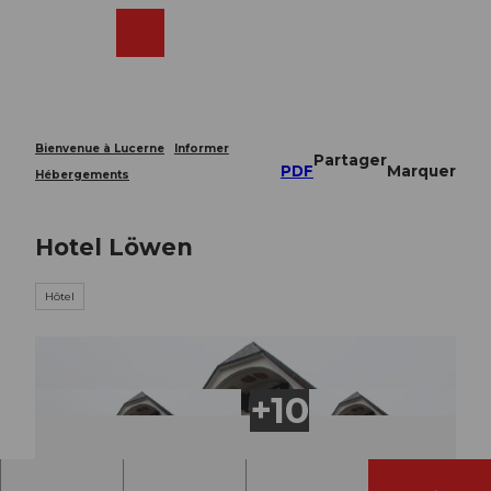
T
o
Webcams
Recherche
Menu
Shop
c
o
n
t
e
Bienvenue à Lucerne
Informer
Partager
n
PDF
Marquer
Hébergements
t
Hotel Löwen
Hôtel