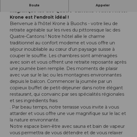
Se loger au cœur de Buochs, au bord du
Route
Appeler
magnifique lac des Quatre-Cantons ? Alors l'hôtel
Krone est l'endroit idéal !
Bienvenue à l'hôtel Krone à Buochs - votre lieu de
retraite agréable sur les rives du pittoresque lac des
Quatre-Cantons ! Notre hôtel allie le charme
traditionnel au confort moderne et vous offre un
séjour inoubliable au cœur d'un paysage suisse à
couper le souffle. Les chambres sont aménagées
avec soin et vous offrent une retraite reposante après
une journée bien remplie. Des moments de plaisir
avec vue sur le lac ou les montagnes environnantes
depuis le balcon. Commencer la journée par un
copieux buffet de petit-déjeuner dans notre élégant
restaurant, qui convainc par ses spécialités régionales
et ses ingrédients frais
. Par beau temps, notre terrasse vous invite à vous
attarder et vous offre une vue magnifique sur le lac et
la nature environnante.
Notre espace bien-être avec sauna et bain de vapeur
vous permettra de vous détendre et de vous relaxer