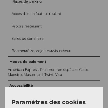
Places de parking
Accessible en fauteuil roulant
Propre restaurant
Salles de séminaire
Beamer/rétroprojecteur/visualiseur
Modes de paiement
American Express, Paiement en espèces, Carte
Maestro, Mastercard, Twint, Visa
Accessibilité
Voyager pour tous
Adapté aux personnes en fauteuil roulant.
Paramètres des cookies