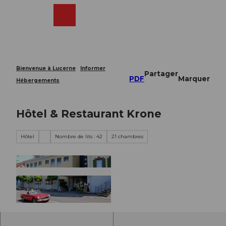
T
o
Webcams
Recherche
Menu
Shop
c
o
n
t
e
Bienvenue à Lucerne
Informer
Partager
n
PDF
Marquer
Hébergements
t
Hôtel & Restaurant Krone
Hôtel
Nombre de lits : 42
21 chambres
©
CC-BY-NC-ND