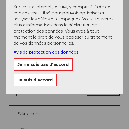
Arrivée et stationnement
Sur ce site internet, le suivi, y compris à l’aide de
Des places de parking gratuites sont disponibles.
cookies, est utilisé pour pouvoir optimiser et
L'arrêt de bus Buochs, Post se trouve à 50 mètres de
analyser les offres et campagnes. Vous trouverez
l'hébergement. Lucerne est accessible en 15 minutes
plus d’informations dans la déclaration de
en voiture.
protection des données. Vous avez à tout
moment le droit de vous opposer au traitement
Réseaux sociaux
de vos données personnelles.
Facebook
Avis de protection des données
Instagram
Je ne suis pas d’accord
Je suis d’accord
A proximité
Regarder sur la carte
Evénement
A voir