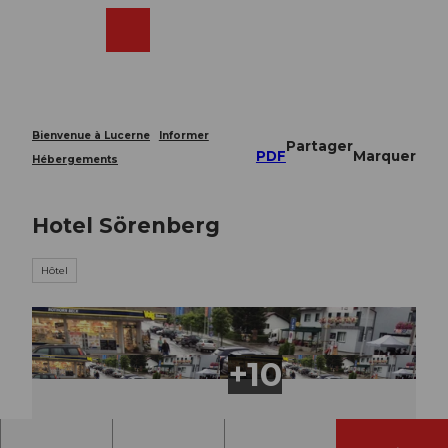
T
o
Webcams
Recherche
Menu
Shop
c
o
n
t
e
Bienvenue à Lucerne
Informer
Partager
n
PDF
Marquer
Hébergements
t
Hotel Sörenberg
Hôtel