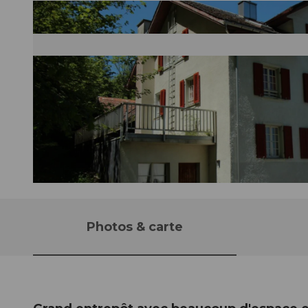
©
CC-BY-ND
Photos & carte