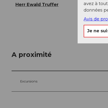
avez à tou
Herr Ewald Truffer
données pe
Avis de pr
Je ne sui
A proximité
Excursions