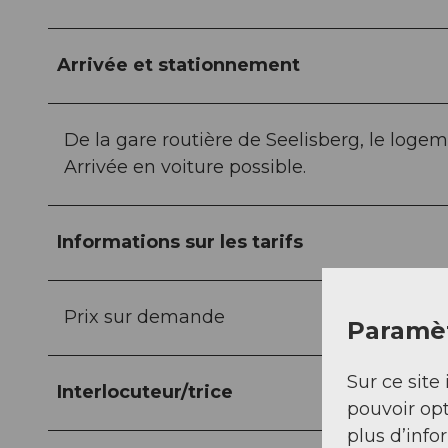
Arrivée et stationnement
De la gare routière de Seelisberg, le loge
Arrivée en voiture possible.
Informations sur les tarifs
Prix sur demande
Paramèt
Sur ce site 
Interlocuteur/trice
pouvoir opt
plus d’info