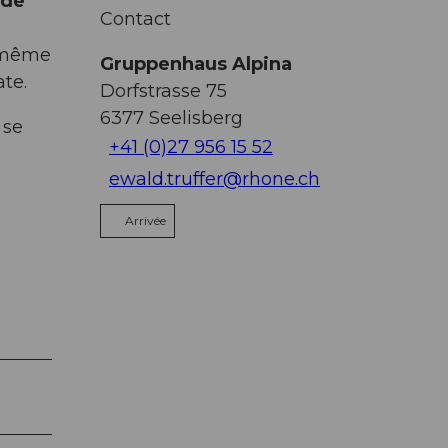
 de
Contact
i-même
Gruppenhaus Alpina
ate.
Dorfstrasse 75
6377
Seelisberg
 se
+41 (0)27 956 15 52
ewald.truffer@rhone.ch
Arrivée