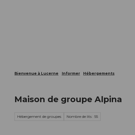
T
nts
Webcams
Carte d’hôte
o
c
La ville
La région
Informer
o
n
t
e
n
t
Bienvenue à Lucerne
Informer
Hébergements
Maison de groupe Alpina
Hébergement de groupes
Nombre de lits : 55