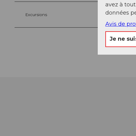
avez à tou
données pe
Excursions
Avis de pr
Je ne sui