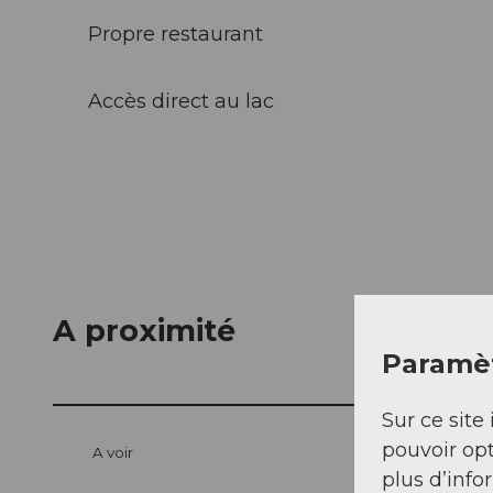
Propre restaurant
Accès direct au lac
A proximité
Paramèt
Sur ce site 
pouvoir opt
A voir
plus d’info