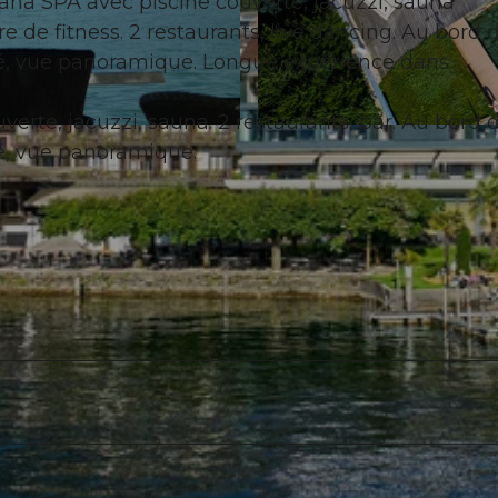
na SPA avec piscine couverte, jacuzzi, sauna
e de fitness. 2 restaurants, live dancing. Au bord 
vé, vue panoramique. Longue expérience dans
erte, jacuzzi, sauna. 2 restaurants, bar. Au bord 
© swisshotel
vé, vue panoramique.