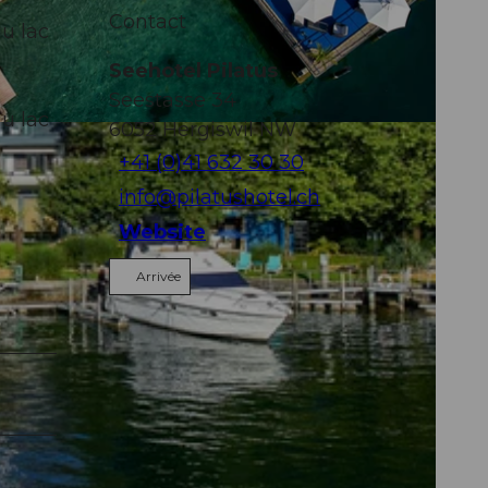
Contact
du lac
Seehotel Pilatus
Seestasse 34
du lac
6052
Hergiswil NW
+41 (0)41 632 30 30
info@pilatushotel.ch
Website
Arrivée