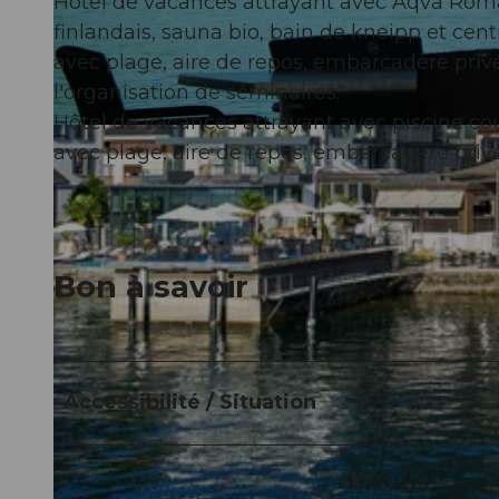
Hôtel de vacances attrayant avec Aqva Roma
finlandais, sauna bio, bain de kneipp et centr
avec plage, aire de repos, embarcadère pri
l'organisation de séminaires.
Hôtel de vacances attrayant avec piscine couv
© swisshotel
avec plage, aire de repos, embarcadère pri
Bon à savoir
Accessibilité / Situation