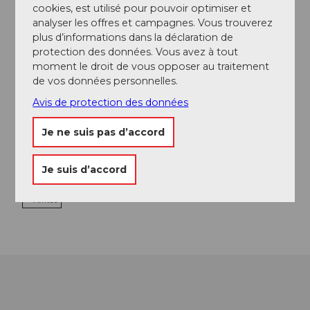
cookies, est utilisé pour pouvoir optimiser et
analyser les offres et campagnes. Vous trouverez
plus d’informations dans la déclaration de
protection des données. Vous avez à tout
Contact
moment le droit de vous opposer au traitement
de vos données personnelles.
Berggasthaus Urnerstaffel
6387
Oberrickenbach
Avis de protection des données
+41 (0)41 628 15 75
Je ne suis pas d’accord
urnerstaffel@bluewin.ch
Website
Je suis d’accord
Facebook
Arrivée