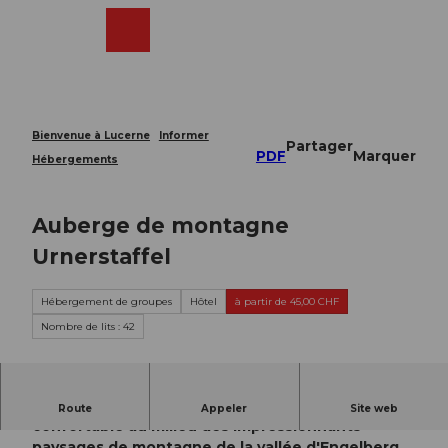
T
o
Webcams
Recherche
Menu
Shop
c
o
n
t
e
Bienvenue à Lucerne
Informer
Partager
n
PDF
Marquer
Hébergements
t
Auberge de montagne
Urnerstaffel
Hébergement de groupes
Hôtel
à partir de 45,00 CHF
Nombre de lits : 42
L'auberge de montagne offre un hébergement
Route
Appeler
Site web
confortable au milieu des impressionnants
paysages de montagne de la vallée d'Engelberg.