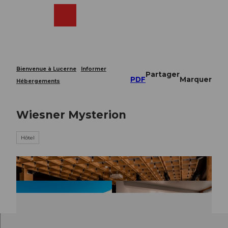
T
o
Webcams
Recherche
Menu
Shop
c
o
n
t
e
Bienvenue à Lucerne
Informer
Partager
n
PDF
Marquer
Hébergements
t
Wiesner Mysterion
Hôtel