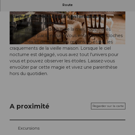
Les 20 chambres différentes offrent à chacun ce
Route
qu'il lui faut. En effet, nos chambres rendent le
sommeil et le lever aussi confortables et
© UNESCO Biosphäre Entlebuch |
© RAMONA DUSS, Ramona Duss Photograph
CC-BY-NC-ND
y |
CC-BY-NC-ND
agréables que possible.
A 1'052 mètres au-dessus de la mer, vous n'êtes
entouré que par la nature. Vous entendez les cloches
des vaches et de l'église, les grillons en été et les
© RAMONA DUSS, Ramona Duss Photography |
CC-BY-NC-ND
craquements de la vieille maison. Lorsque le ciel
nocturne est dégagé, vous avez tout l'univers pour
vous et pouvez observer les étoiles. Laissez-vous
envoûter par cette magie et vivez une parenthèse
hors du quotidien.
A proximité
Regarder sur la carte
Excursions