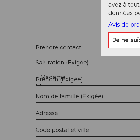
avez à tou
données pe
Avis de pr
Je ne sui
Prendre contact
Salutation
(Exigée)
Prénom
(Exigée)
Nom de famille
(Exigée)
Adresse
Code postal et ville