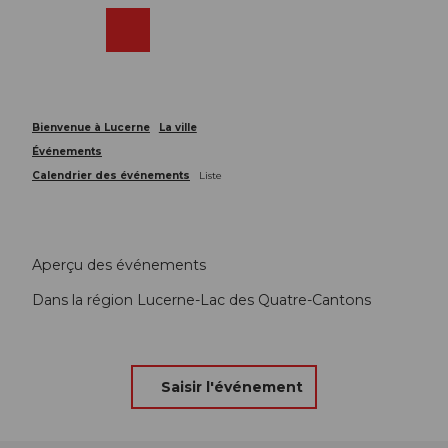
T
o
Webcams
Recherche
Menu
Shop
c
o
n
t
Bienvenue à Lucerne
La ville
e
Événements
n
t
Calendrier des événements
Liste
Aperçu des événements
Dans la région Lucerne-Lac des Quatre-Cantons
Saisir l'événement