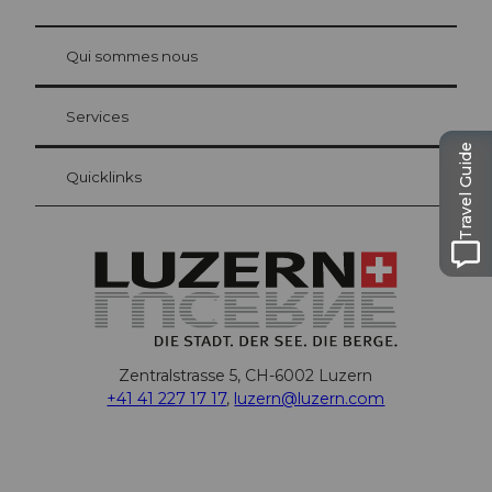
© Be
at Bre
chbü
hl
Qui sommes nous
Carte d’hôte Lucerne
Vos avantages en tant qu'hôte pour la nuit
Services
Travel Guide
Quicklinks
Zentralstrasse 5, CH-6002 Luzern
+41 41 227 17 17
,
luzern@luzern.com