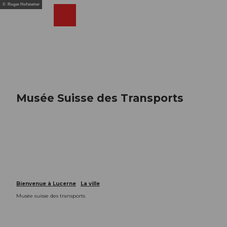
T
© Roger Hofstetter
o
Webcams
Recherche
Menu
Shop
c
o
n
t
e
n
t
Musée Suisse des Transports
Bienvenue à Lucerne
La ville
Musée suisse des transports