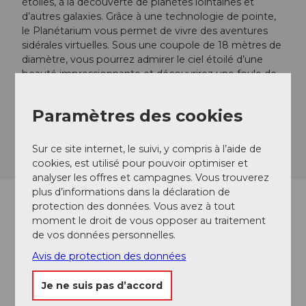
étoiles, à la découverte de planètes lointaines et
d’autres galaxies. Grâce à une technologie de pointe,
le Planétarium vous permet de vivre des aventures
sidérales virtuelles. Sous une coupole de 18 mètres de
diamètre, vous pourrez admirer le ciel étoilé d’une
beauté impressionnante et découvrirez une foule de
choses intéressantes sur l’astronomie.
Paramètres des cookies
Découvrir les étoiles
Sur ce site internet, le suivi, y compris à l’aide de
cookies, est utilisé pour pouvoir optimiser et
analyser les offres et campagnes. Vous trouverez
plus d’informations dans la déclaration de
protection des données. Vous avez à tout
Découvrir le Musée des Transports de Lucerne
moment le droit de vous opposer au traitement
de vos données personnelles.
Avis de protection des données
Je ne suis pas d’accord