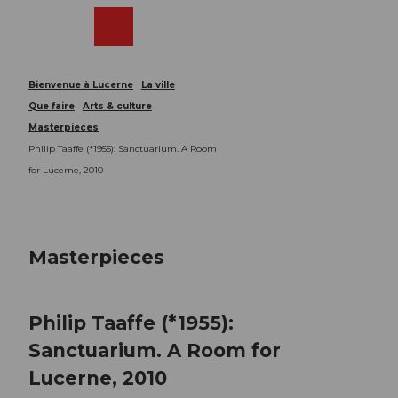
T
o
Webcams
Recherche
Menu
Shop
c
o
n
Bienvenue à Lucerne
La ville
t
Que faire
Arts & culture
e
Masterpieces
n
Philip Taaffe (*1955): Sanctuarium. A Room
t
for Lucerne, 2010
Masterpieces
Philip Taaffe (*1955):
Sanctuarium. A Room for
Lucerne, 2010