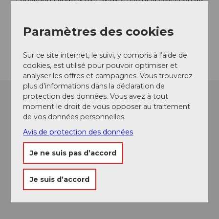
Kunstmuseum Luzern à l'issue de l'exposition et sera
à nouveau présentée en 2026 dans le cadre de
Paramètres des cookies
l'exposition « 1 Raum, 1 Werk » (1 espace, 1 œuvre).
Sur ce site internet, le suivi, y compris à l’aide de
cookies, est utilisé pour pouvoir optimiser et
analyser les offres et campagnes. Vous trouverez
plus d’informations dans la déclaration de
protection des données. Vous avez à tout
moment le droit de vous opposer au traitement
de vos données personnelles.
Avis de protection des données
Je ne suis pas d’accord
Je suis d’accord